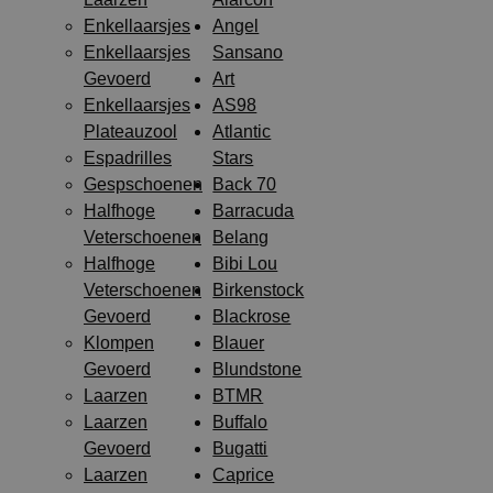
Enkellaarsjes
Angel
Enkellaarsjes
Sansano
Gevoerd
Art
Enkellaarsjes
AS98
Plateauzool
Atlantic
Espadrilles
Stars
Gespschoenen
Back 70
Halfhoge
Barracuda
Veterschoenen
Belang
Halfhoge
Bibi Lou
Veterschoenen
Birkenstock
Gevoerd
Blackrose
Klompen
Blauer
Gevoerd
Blundstone
Laarzen
BTMR
Laarzen
Buffalo
Gevoerd
Bugatti
Laarzen
Caprice