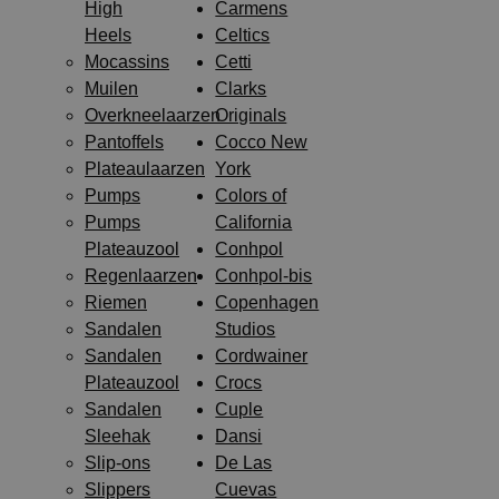
High
Carmens
Heels
Celtics
Mocassins
Cetti
Muilen
Clarks
Overkneelaarzen
Originals
Pantoffels
Cocco New
Plateaulaarzen
York
Pumps
Colors of
Pumps
California
Plateauzool
Conhpol
Regenlaarzen
Conhpol-bis
Riemen
Copenhagen
Sandalen
Studios
Sandalen
Cordwainer
Plateauzool
Crocs
Sandalen
Cuple
Sleehak
Dansi
Slip-ons
De Las
Slippers
Cuevas