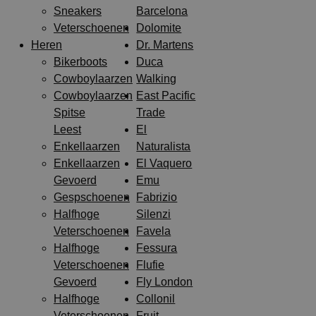
Sneakers
Barcelona
Veterschoenen
Dolomite
Heren
Dr. Martens
Bikerboots
Duca
Cowboylaarzen
Walking
Cowboylaarzen
East Pacific
Spitse
Trade
Leest
El
Enkellaarzen
Naturalista
Enkellaarzen
El Vaquero
Gevoerd
Emu
Gespschoenen
Fabrizio
Halfhoge
Silenzi
Veterschoenen
Favela
Halfhoge
Fessura
Veterschoenen
Flufie
Gevoerd
Fly London
Halfhoge
Collonil
Veterschoenen
Fruit