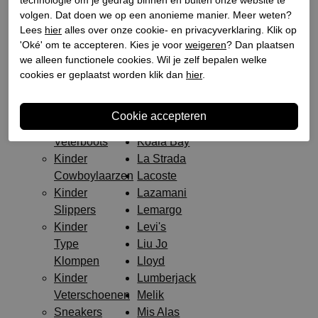
Klompen
Kamo Gutsu
volgen. Dat doen we op een anonieme manier. Meer weten?
Veterschoenen
Kanna
Lees
hier
alles over onze cookie- en privacyverklaring. Klik op
Veterschoenen
Karma of
'Oké' om te accepteren. Kies je voor
weigeren
? Dan plaatsen
Plateau
Charme
we alleen functionele cookies. Wil je zelf bepalen welke
Kinderen
Keen
cookies er geplaatst worden klik dan
hier
.
Enkellaarsjes
Keh-Noo
rubberzool
Kizik
Halfhoge
KMB Shoes
Veterboots
Koala Bay
Kinder
La Strada
Cowboylaarzen
Lacoste
Kinder
Lazamani
Slippers
Lemargo
Kinder
Levi's
Type
Liu Jo
Klompen
Lloyd
Kinder
Lumberjack
Veterschoenen
Melik
Sneakers
Mis Alas