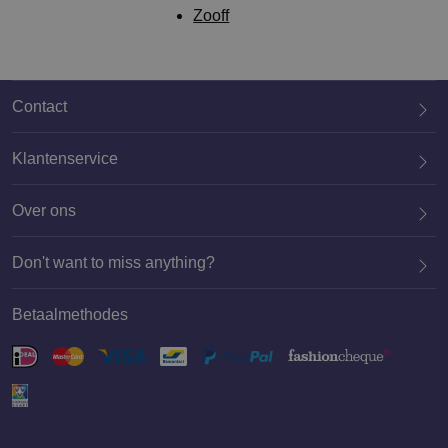
Zooff
Sitemap
Contact
Klantenservice
Over ons
020 659 3444
Don't want to miss anything?
Betaalmethodes
Aanmelden