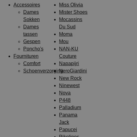
Accessoires
Miss Olivia
Dames
Mister Shoes
Sokken
Mocassins
Dames
Du Sud
tassen
Moma
Gespen
Mou
Poncho's
NAN-KU
Fournituren
Couture
Comfort
Napapijri
Schoenverzorging
NeroGiardini
New Rock
Ninewest
Nova
P448
Palladium
Panama
Jack
Papucei
Pikolinos