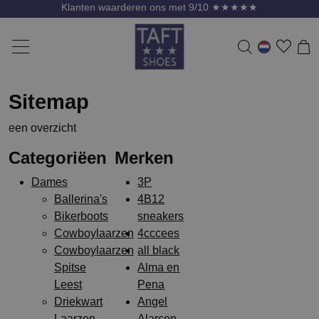
Klanten waarderen ons met 9/10 ★★★★★
Sitemap
een overzicht
Categoriëen
Merken
Dames
3P
Ballerina's
4B12
Bikerboots
sneakers
Cowboylaarzen
4cccees
Cowboylaarzen
all black
Spitse
Alma en
Leest
Pena
Driekwart
Angel
Laarzen
Alarcon