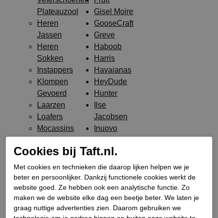
Plateauzool
Gisel Moire
Heren
GooseCraft
Jassen
Greve
Heren
Haboob
Sokken
Harris
Instappers
Havaianas
Klompen
HeyDude
Gevoerd
Hunter
Laarzen
Ilse
Loafers
Jacobsen
Mocassins
Inuovo
Pantoffels
Janet Janet
Cookies bij Taft.nl.
Riemen
Jeep
Sandalen
Footwear
Met cookies en technieken die daarop lijken helpen we je
Slip-on
Jeffrey
beter en persoonlijker. Dankzij functionele cookies werkt de
Slippers
Campbell
website goed. Ze hebben ook een analytische functie. Zo
maken we de website elke dag een beetje beter. We laten je
Sneakers
Jo Ghost
graag nuttige advertenties zien. Daarom gebruiken we
Type
Julie Dee
technologie om je gedrag binnen en buiten onze website te