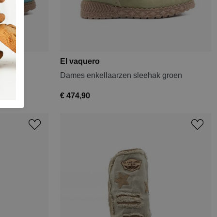
El vaquero
 blauw
Dames enkellaarzen sleehak groen
€ 474,90