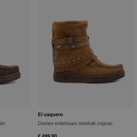
El vaquero
uin
Dames enkellaars sleehak cognac
€ 499,90