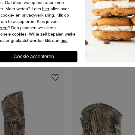
en. Dat doen we op een anonieme
er. Meer weten? Lees
hier
alles over
cookie- en privacyverklaring. Klik op
 om te accepteren. Kies je voor
eren
? Dan plaatsen we alleen
ionele cookies. Wil je zelf bepalen welke
El vaquero
es er geplaatst worden klik dan
hier
.
ars sleehak bruin
Dames enkellaarzen sleehak
€ 449,90