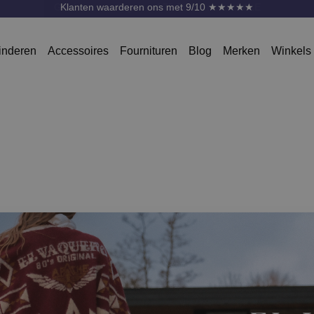
Gratis verzending vanaf 75 Euro * m.u.v. SALE
inderen
Accessoires
Fournituren
Blog
Merken
Winkels