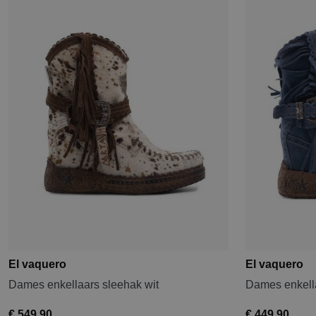
El vaquero
El vaquero
Dames enkellaars sleehak wit
Dames enkell
€ 549,90
€ 449,90