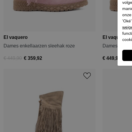
volg
mani
onze 
'Oké'
weig
funct
El vaquero
El vaquero
cooki
Dames enkellaarzen sleehak roze
Dames enkella
€ 449,90
€ 359,92
€ 449,90