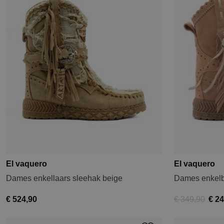
El vaquero
El vaquero
Dames enkellaars sleehak beige
Dames enkelb
€ 524,90
€ 349,90
€ 24