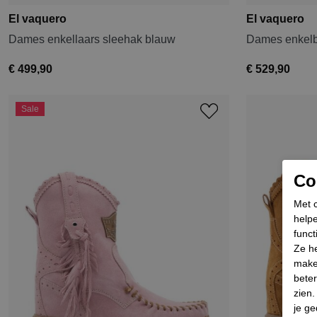
El vaquero
El vaquero
Dames enkellaars sleehak blauw
Dames enkelb
€ 499,90
€ 529,90
Sale
Coo
Met c
helpe
funct
Ze he
make
beter
zien
je ge