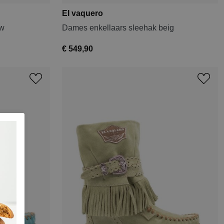
El vaquero
uw
Dames enkellaars sleehak beig
€ 549,90