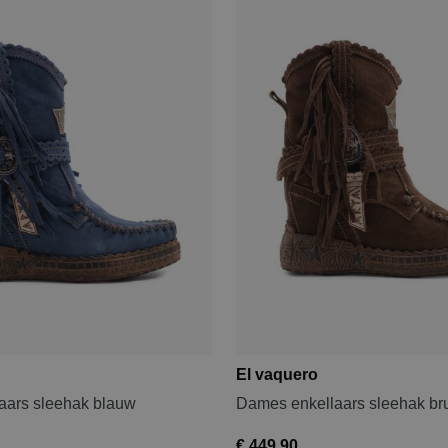
El vaquero
aars sleehak blauw
Dames enkellaars sleehak br
€ 449,90