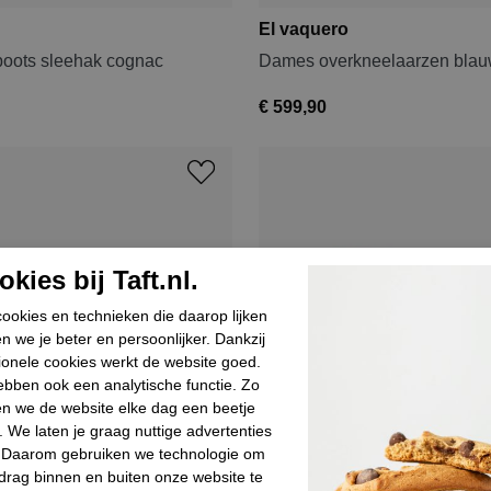
El vaquero
oots sleehak cognac
Dames overkneelaarzen bla
€ 599,90
kies bij Taft.nl.
ookies en technieken die daarop lijken
n we je beter en persoonlijker. Dankzij
ionele cookies werkt de website goed.
bben ook een analytische functie. Zo
n we de website elke dag een beetje
. We laten je graag nuttige advertenties
. Daarom gebruiken we technologie om
drag binnen en buiten onze website te