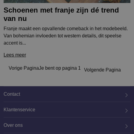
Schoenen met franje zijn dé trend
van nu
Franje maakt een opvallende comeback in het modebeeld.
Van bohemian invloeden tot western details, dit speelse
accent is...
Lees meer
Vorige
Pagina
Je bent op pagina
1
Volgende
Pagina
Contact
Klantenservice
Over ons
020 659 3444