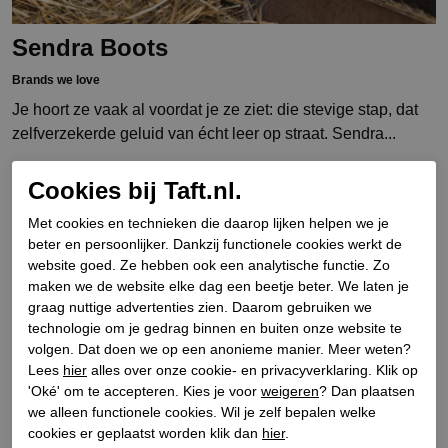
Sendra Boots
Brands we love
Je hoort ze vaak al voordat je ze ziet: die stevige stap, dat
zelfverzekerde geluid van écht leer op straat. Sendra...
Lees meer
Cookies bij Taft.nl.
Met cookies en technieken die daarop lijken helpen we je
beter en persoonlijker. Dankzij functionele cookies werkt de
website goed. Ze hebben ook een analytische functie. Zo
maken we de website elke dag een beetje beter. We laten je
graag nuttige advertenties zien. Daarom gebruiken we
technologie om je gedrag binnen en buiten onze website te
volgen. Dat doen we op een anonieme manier. Meer weten?
Lees
hier
alles over onze cookie- en privacyverklaring. Klik op
'Oké' om te accepteren. Kies je voor
weigeren
? Dan plaatsen
we alleen functionele cookies. Wil je zelf bepalen welke
cookies er geplaatst worden klik dan
hier
.