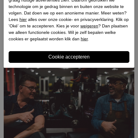
graag nuttige advertenties zien. Daarom gebruiken we
technologie om je gedrag binnen en buiten onze website te
voor een minimalistische sneaker of een opvallende laars,
volgen. Dat doen we op een anonieme manier. Meer weten?
je kunt rekenen op kwaliteit, vakmanschap en een
Lees
hier
alles over onze cookie- en privacyverklaring. Klik op
eigentijdse uitstraling.
'Oké' om te accepteren. Kies je voor
weigeren
? Dan plaatsen
we alleen functionele cookies. Wil je zelf bepalen welke
Met een jong team, passie voor mode en een duidelijke
cookies er geplaatst worden klik dan
hier
.
visie op stijl blijft Taft Shoes vernieuwend en inspirerend.
Bezoek een van onze winkels of shop online en ontdek wat
ons zo bijzonder maakt.