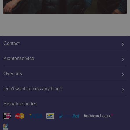
Contact
Klantenservice
Over ons
020 659 3444
Don't want to miss anything?
Betaalmethodes