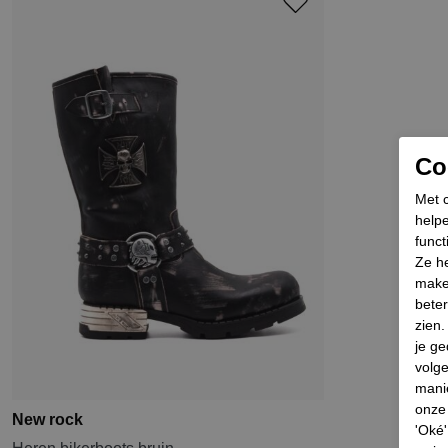
Coo
Met c
helpe
funct
Ze he
make
beter
zien
je ge
volg
mani
onze 
New rock
'Oké'