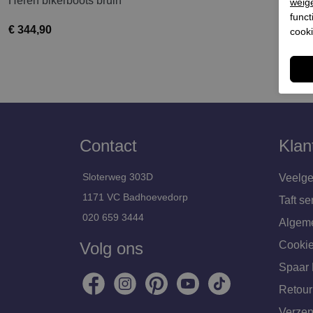
Heren bikerboots bruin
weig
funct
€ 344,90
cooki
Contact
Klan
Sloterweg 303D
Veelge
1171 VC Badhoevedorp
Taft se
020 659 3444
Algem
Volg ons
Cookie
Spaar 
Retour
Verzen