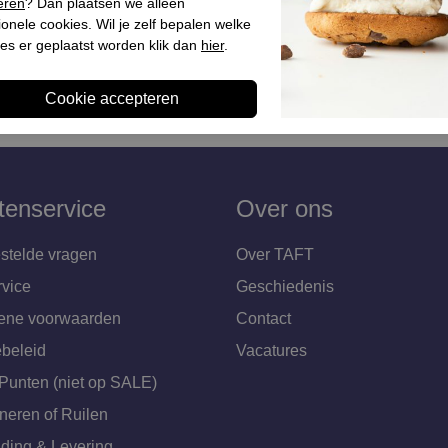
eren
? Dan plaatsen we alleen
ionele cookies. Wil je zelf bepalen welke
es er geplaatst worden klik dan
hier
.
tenservice
Over ons
stelde vragen
Over TAFT
rvice
Geschiedenis
ene voorwaarden
Contact
beleid
Vacatures
Punten (niet op SALE)
neren of Ruilen
ding & Levering