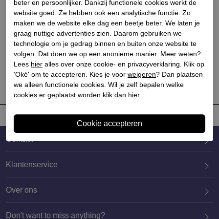
beter en persoonlijker. Dankzij functionele cookies werkt de
website goed. Ze hebben ook een analytische functie. Zo
maken we de website elke dag een beetje beter. We laten je
Zooff
graag nuttige advertenties zien. Daarom gebruiken we
Dames sokken
technologie om je gedrag binnen en buiten onze website te
volgen. Dat doen we op een anonieme manier. Meer weten?
€ 21,95
Lees
hier
alles over onze cookie- en privacyverklaring. Klik op
'Oké' om te accepteren. Kies je voor
weigeren
? Dan plaatsen
we alleen functionele cookies. Wil je zelf bepalen welke
cookies er geplaatst worden klik dan
hier
.
Contact
Klantenservice
Over ons
020 659 3444
Don't want to miss anything?