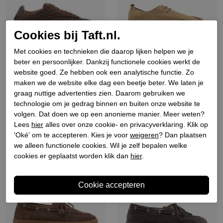
Cookies bij Taft.nl.
Met cookies en technieken die daarop lijken helpen we je
beter en persoonlijker. Dankzij functionele cookies werkt de
Copenhagen studios
Copenhagen studios
website goed. Ze hebben ook een analytische functie. Zo
Dames sneakers bruin
Heren veterschoenen sand
maken we de website elke dag een beetje beter. We laten je
graag nuttige advertenties zien. Daarom gebruiken we
€ 199,90
€ 199,90
technologie om je gedrag binnen en buiten onze website te
volgen. Dat doen we op een anonieme manier. Meer weten?
Lees
hier
alles over onze cookie- en privacyverklaring. Klik op
'Oké' om te accepteren. Kies je voor
weigeren
? Dan plaatsen
we alleen functionele cookies. Wil je zelf bepalen welke
cookies er geplaatst worden klik dan
hier
.