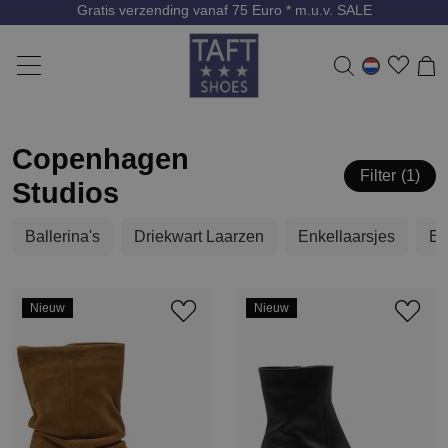
Gratis verzending vanaf 75 Euro * m.u.v. SALE
Copenhagen
Filter
1
Studios
Ballerina's
Driekwart Laarzen
Enkellaarsjes
En
Nieuw
Nieuw