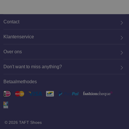
Contact
Klantenservice
Over ons
020 659 3444
Don't want to miss anything?
Betaalmethodes
Aanmelden
© 2026 TAFT Shoes