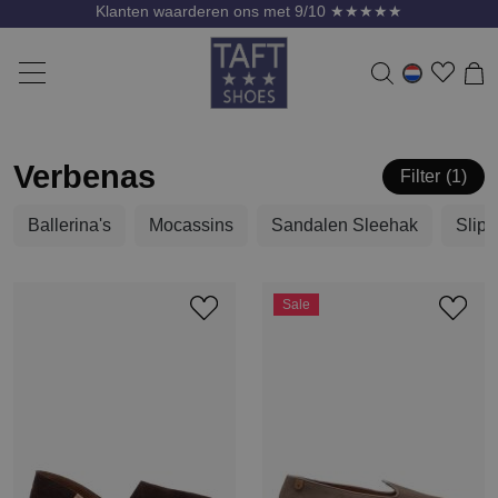
Klanten waarderen ons met 9/10 ★★★★★
Verbenas
Filter
1
Ballerina's
Mocassins
Sandalen Sleehak
Slipp
Sale