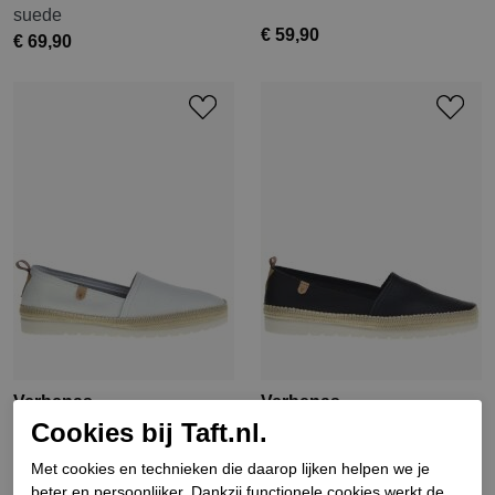
suede
€ 59,90
€ 69,90
Verbenas
Verbenas
Cookies bij Taft.nl.
Dames mocassins wit
Dames mocassins zwart
Met cookies en technieken die daarop lijken helpen we je
€ 69,90
€ 69,90
beter en persoonlijker. Dankzij functionele cookies werkt de