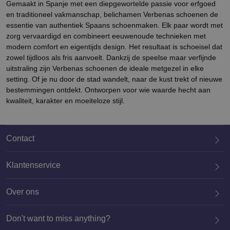
Gemaakt in Spanje met een diepgewortelde passie voor erfgoed
en traditioneel vakmanschap, belichamen Verbenas schoenen de
essentie van authentiek Spaans schoenmaken. Elk paar wordt met
zorg vervaardigd en combineert eeuwenoude technieken met
modern comfort en eigentijds design. Het resultaat is schoeisel dat
zowel tijdloos als fris aanvoelt. Dankzij de speelse maar verfijnde
uitstraling zijn Verbenas schoenen de ideale metgezel in elke
setting. Of je nu door de stad wandelt, naar de kust trekt of nieuwe
bestemmingen ontdekt. Ontworpen voor wie waarde hecht aan
kwaliteit, karakter en moeiteloze stijl.
Contact
Klantenservice
Over ons
020 659 3444
Don't want to miss anything?