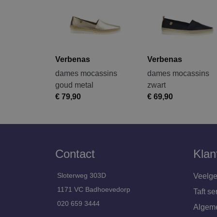
Verbenas
Verbenas
dames mocassins
dames mocassins
goud metal
zwart
€ 79,90
€ 69,90
Contact
Klan
Sloterweg 303D
Veelge
1171 VC Badhoevedorp
Taft se
020 659 3444
Algem