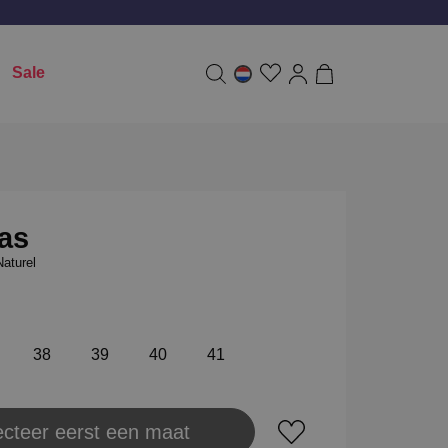
Sale
as
aturel
38
39
40
41
ecteer eerst een maat
aats in winkeltas