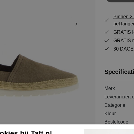
Binnen 2-
het lange
GRATIS le
GRATIS re
30 DAGEN
Specificat
Merk
Leverancierc
Categorie
Kleur
Bestelcode
Materiaal bui
kies bij Taft.nl.