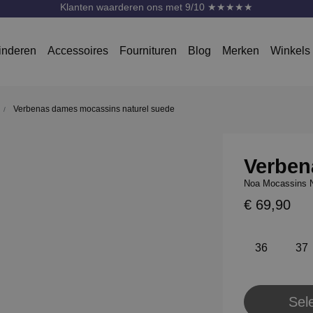
Klanten waarderen ons met 9/10 ★★★★★
inderen
Accessoires
Fournituren
Blog
Merken
Winkels
Verbenas dames mocassins naturel suede
Verben
Noa Mocassins N
€ 69,90
36
37
Sel
Pl