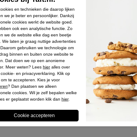
Materiaal bin
ookies en technieken die daarop lijken
Materiaal zoo
n we je beter en persoonlijker. Dankzij
Hakhoogte
ionele cookies werkt de website goed.
bben ook een analytische functie. Zo
Schachthoogt
n we de website elke dag een beetje
. We laten je graag nuttige advertenties
. Daarom gebruiken we technologie om
Winkelvoo
drag binnen en buiten onze website te
en. Dat doen we op een anonieme
er. Meer weten? Lees
hier
alles over
Omschrijv
cookie- en privacyverklaring. Klik op
 om te accepteren. Kies je voor
eren
? Dan plaatsen we alleen
ionele cookies. Wil je zelf bepalen welke
es er geplaatst worden klik dan
hier
.
Laatst bekeken