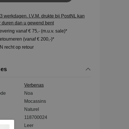
3 werkdagen. I.V.M. drukte bij PostNL kan
r duren dan u gewend bent
vering vanaf € 75,- (m.u.v. sale)*
tourneren (vanaf € 200,-)*
 recht op retour
ies
Verbenas
ode
Noa
Mocassins
Naturel
118700024
tenkant
Leer