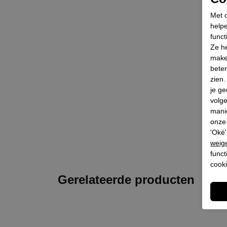
Met c
helpe
funct
Ze he
make
beter
zien
je ge
volg
mani
onze 
'Oké'
weig
funct
cooki
Gerelateerde producten