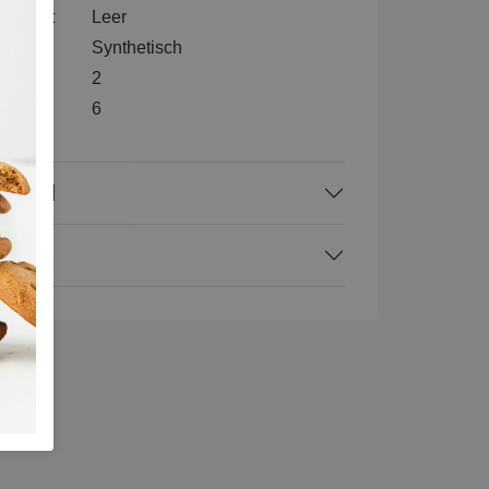
nenkant
Leer
l
Synthetisch
2
e
6
rraad
ing