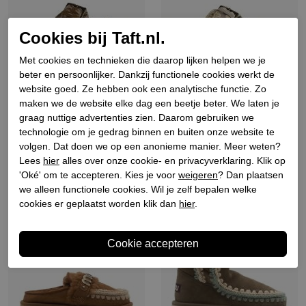
Cookies bij Taft.nl.
Met cookies en technieken die daarop lijken helpen we je
beter en persoonlijker. Dankzij functionele cookies werkt de
website goed. Ze hebben ook een analytische functie. Zo
Mou
Mou
maken we de website elke dag een beetje beter. We laten je
Dames slippers
Dames slippers licht grijs
graag nuttige advertenties zien. Daarom gebruiken we
technologie om je gedrag binnen en buiten onze website te
€ 199,90
€ 139,93
€ 199,90
€ 139,93
volgen. Dat doen we op een anonieme manier. Meer weten?
Lees
hier
alles over onze cookie- en privacyverklaring. Klik op
'Oké' om te accepteren. Kies je voor
weigeren
? Dan plaatsen
Sale
Sale
we alleen functionele cookies. Wil je zelf bepalen welke
cookies er geplaatst worden klik dan
hier
.