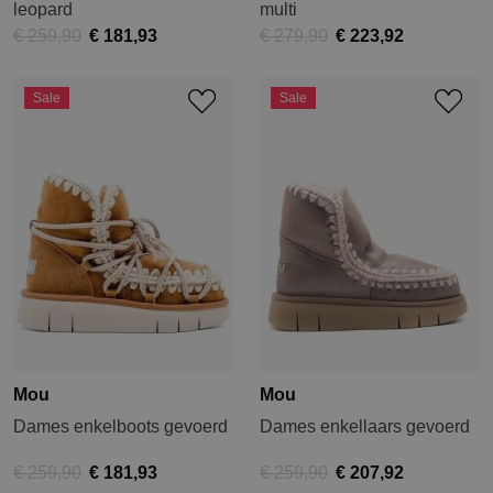
leopard
multi
€ 259,90
€ 181,93
€ 279,90
€ 223,92
Sale
Sale
Mou
Mou
Dames enkelboots gevoerd
Dames enkellaars gevoerd
€ 259,90
€ 181,93
€ 259,90
€ 207,92