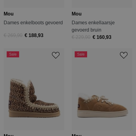
Mou
Mou
Dames enkelboots gevoerd
Dames enkellaarsje
gevoerd bruin
€ 269,90
€ 188,93
€ 229,90
€ 160,93
Sale
Sale