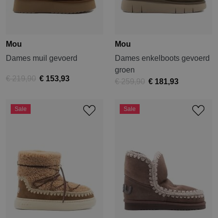
Mou
Mou
Dames muil gevoerd
Dames enkelboots gevoerd
groen
€ 219,90
€ 153,93
€ 259,90
€ 181,93
Sale
Sale