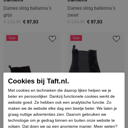
Dames sling ballarina´s
Dames sling ballerina´s
grijs
zwart
€ 139,90
€ 97,93
€ 139,90
€ 97,93
Sale
Sale
Cookies bij Taft.nl.
Met cookies en technieken die daarop lijken helpen we je
beter en persoonlijker. Dankzij functionele cookies werkt de
website goed. Ze hebben ook een analytische functie. Zo
maken we de website elke dag een beetje beter. We laten je
graag nuttige advertenties zien. Daarom gebruiken we
Carmens
Carmens
technologie om je gedrag binnen en buiten onze website te
Dames enkellaarsjes bruin
Dames enkellaarsjes zwart
volgen. Dat doen we op een anonieme manier. Meer weten?