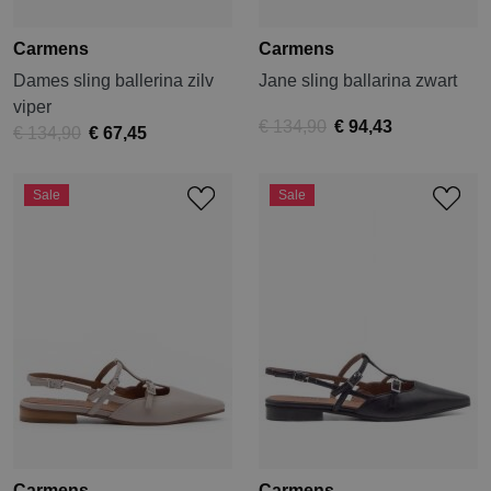
Carmens
Carmens
Dames sling ballerina zilv
Jane sling ballarina zwart
viper
€ 134,90
€ 94,43
€ 134,90
€ 67,45
Sale
Sale
Carmens
Carmens