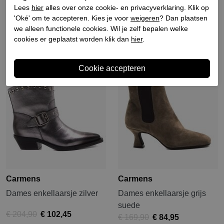
suede
Lees
hier
alles over onze cookie- en privacyverklaring. Klik op
€ 189,90
€ 151,92
€ 169,90
€ 118,93
'Oké' om te accepteren. Kies je voor
weigeren
? Dan plaatsen
we alleen functionele cookies. Wil je zelf bepalen welke
cookies er geplaatst worden klik dan
hier
.
Sale
Sale
Carmens
Carmens
Dames enkellaarsje zilver
Dames enkellaarsje grijs
suede
€ 204,90
€ 102,45
€ 169,90
€ 84,95