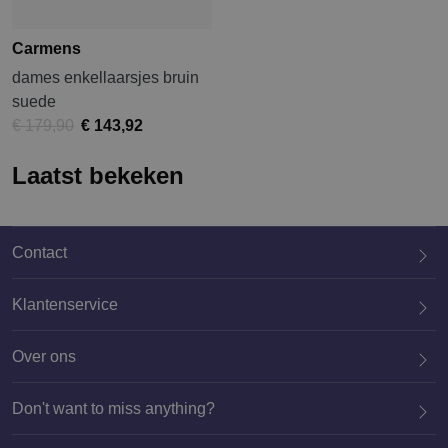
Carmens
dames enkellaarsjes bruin
suede
€ 179,90
€ 143,92
Laatst bekeken
Contact
Klantenservice
Over ons
020 659 3444
Don't want to miss anything?