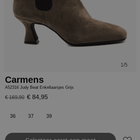
1
/5
Carmens
A52316 Judy Beat Enkellaarsjes Grijs
€ 84,95
€ 169,90
36
37
39