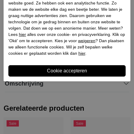
Materiaal buitenkant
Leer
website goed. Ze hebben ook een analytische functie. Zo
maken we de website elke dag een beetje beter. We laten je
Materiaal binnenkant
Leer
graag nuttige advertenties zien. Daarom gebruiken we
Materiaal zool
Synthetisch
technologie om je gedrag binnen en buiten onze website te
Hakhoogte
6.5
volgen. Dat doen we op een anonieme manier. Meer weten?
Lees
hier
alles over onze cookie- en privacyverklaring. Klik op
Schachthoogte
13
'Oké' om te accepteren. Kies je voor
weigeren
? Dan plaatsen
Schachtbreedte
11
we alleen functionele cookies. Wil je zelf bepalen welke
cookies er geplaatst worden klik dan
hier
.
Winkelvoorraad
Omschrijving
Gerelateerde producten
Sale
Sale