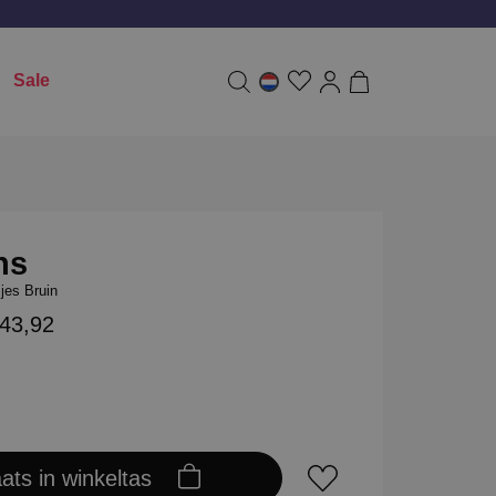
Sale
ns
jes Bruin
143,92
aats in winkeltas