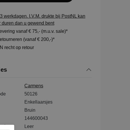
3 werkdagen. I.V.M. drukte bij PostNL kan
r duren dan u gewend bent
vering vanaf € 75,- (m.u.v. sale)*
tourneren (vanaf € 200,-)*
 recht op retour
ies
Carmens
ode
50126
Enkellaarsjes
Bruin
144600043
tenkant
Leer