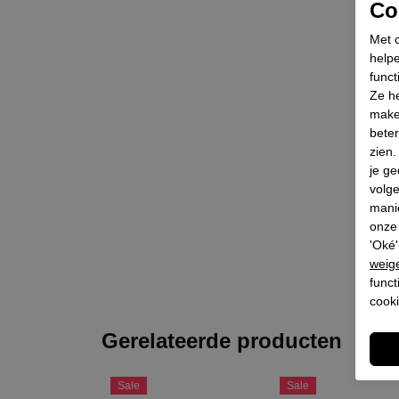
Coo
Met c
helpe
funct
Ze he
make
beter
zien
je ge
volg
mani
onze 
'Oké'
weig
funct
cooki
Gerelateerde producten
Sale
Sale