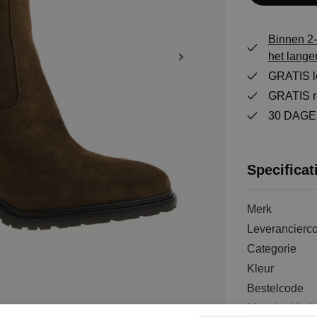
Binnen 2-
het lange
GRATIS le
GRATIS re
30 DAGEN
Specificat
Merk
Leverancierc
Categorie
Kleur
Bestelcode
Materiaal bui