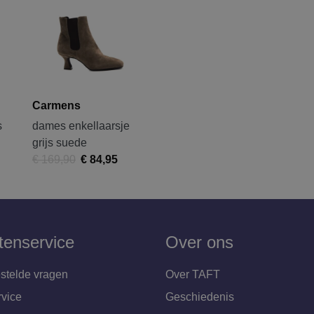
Carmens
s
dames enkellaarsje
grijs suede
€ 169,90
€ 84,95
tenservice
Over ons
stelde vragen
Over TAFT
rvice
Geschiedenis