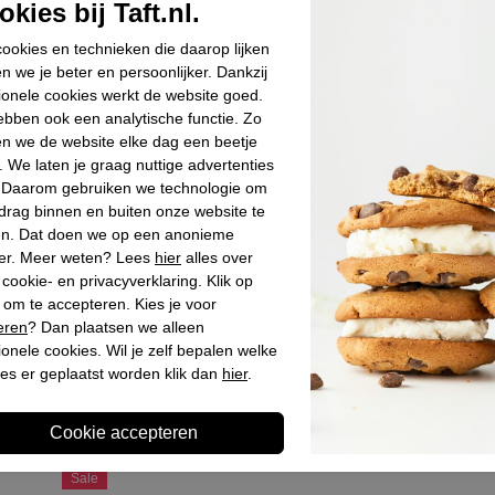
kies bij Taft.nl.
Materiaal bin
Materiaal zoo
ookies en technieken die daarop lijken
n we je beter en persoonlijker. Dankzij
Hakhoogte
ionele cookies werkt de website goed.
Schachthoogt
bben ook een analytische functie. Zo
Schachtbreed
n we de website elke dag een beetje
. We laten je graag nuttige advertenties
. Daarom gebruiken we technologie om
drag binnen en buiten onze website te
Winkelvoo
en. Dat doen we op een anonieme
er. Meer weten? Lees
hier
alles over
cookie- en privacyverklaring. Klik op
Omschrijv
 om te accepteren. Kies je voor
eren
? Dan plaatsen we alleen
ionele cookies. Wil je zelf bepalen welke
es er geplaatst worden klik dan
hier
.
Laatst bekeken
Sale