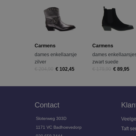
Carmens
Carmens
dames enkellaarsje
dames enkellaarsje
zilver
zwart suede
€ 204,90
€ 102,45
€ 179,90
€ 89,95
Contact
Klan
Sloterweg 303D
Veelge
1171 VC Badhoevedorp
Taft se
020 659 3444