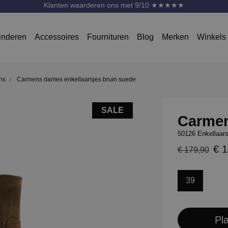
Klanten waarderen ons met 9/10 ★★★★★
inderen
Accessoires
Fournituren
Blog
Merken
Winkels
ns
Carmens dames enkellaarsjes bruin suede
SALE
Carme
50126 Enkellaars
€ 
€ 179,90
39
Pl