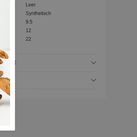
nenkant
Leer
l
Synthetisch
9.5
e
12
te
22
rraad
ing