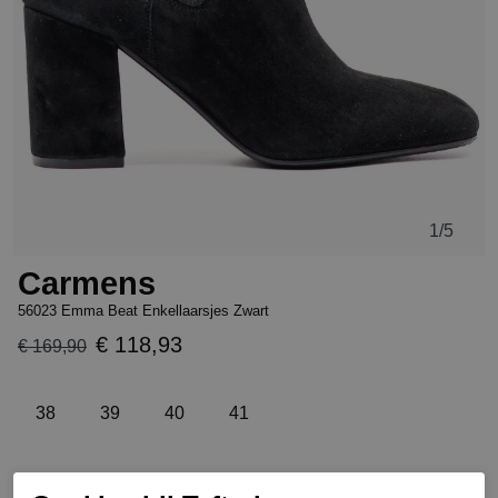
1
/5
Carmens
56023 Emma Beat Enkellaarsjes Zwart
€ 118,93
€ 169,90
38
39
40
41