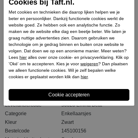
Selecteer eerst een maat
Plaats in winkeltas
Cookies bij Taft.nl.
Met cookies en technieken die daarop lijken helpen we je
beter en persoonlijker. Dankzij functionele cookies werkt de
Binnen 2-3 werkdagen. I.V.M. drukte bij PostNL kan
website goed. Ze hebben ook een analytische functie. Zo
het langer duren dan u gewend bent
maken we de website elke dag een beetje beter. We laten je
graag nuttige advertenties zien. Daarom gebruiken we
GRATIS levering vanaf € 75,- (m.u.v. sale)*
technologie om je gedrag binnen en buiten onze website te
GRATIS retourneren (vanaf € 200,-)*
volgen. Dat doen we op een anonieme manier. Meer weten?
30 DAGEN recht op retour
Lees
hier
alles over onze cookie- en privacyverklaring. Klik op
'Oké' om te accepteren. Kies je voor
weigeren
? Dan plaatsen
we alleen functionele cookies. Wil je zelf bepalen welke
cookies er geplaatst worden klik dan
hier
.
Specificaties
Merk
Carmens
Leveranciercode
56023 Emma Beat
Categorie
Enkellaarsjes
Kleur
Zwart
Bestelcode
145100156