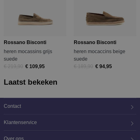
Rossano Bisconti
Rossano Bisconti
heren mocassins grijs
heren mocaccins beige
suede
suede
€ 219,90
€ 109,95
€ 189,90
€ 94,95
Laatst bekeken
Contact
Klantenservice
Over ons
020 659 3444