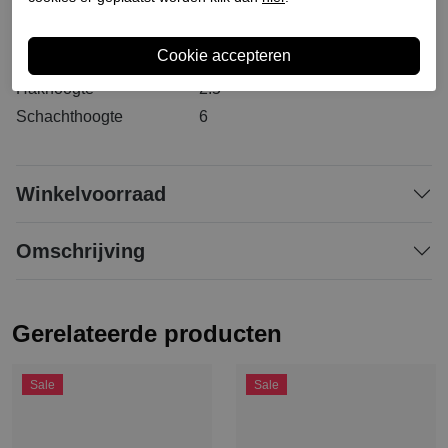
Materiaal buitenkant
Leer
Materiaal binnenkant
Leer
Materiaal zool
Synthetisch
Hakhoogte
2.5
Schachthoogte
6
Winkelvoorraad
Omschrijving
Gerelateerde producten
Sale
Sale