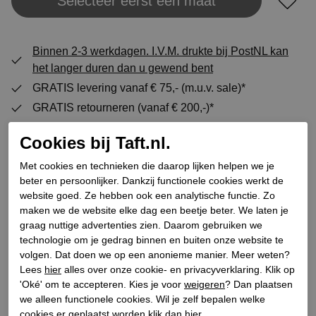
Selecteer eerst een maat
Plaats in winkeltas
Binnen 2-3 werkdagen. I.V.M. drukte bij PostNL kan
het langer duren dan u gewend bent
GRATIS levering vanaf € 75,- (m.u.v. sale)*
GRATIS retourneren (vanaf € 200,-)*
30 DAGEN recht op retour
Cookies bij Taft.nl.
Met cookies en technieken die daarop lijken helpen we je
Specificaties
beter en persoonlijker. Dankzij functionele cookies werkt de
website goed. Ze hebben ook een analytische functie. Zo
maken we de website elke dag een beetje beter. We laten je
Merk
Rossano Bisconti
graag nuttige advertenties zien. Daarom gebruiken we
technologie om je gedrag binnen en buiten onze website te
Leveranciercode
750-01
volgen. Dat doen we op een anonieme manier. Meer weten?
Categorie
Mocassins
Lees
hier
alles over onze cookie- en privacyverklaring. Klik op
Kleur
Bruin
'Oké' om te accepteren. Kies je voor
weigeren
? Dan plaatsen
we alleen functionele cookies. Wil je zelf bepalen welke
Bestelcode
218600018
cookies er geplaatst worden klik dan
hier
.