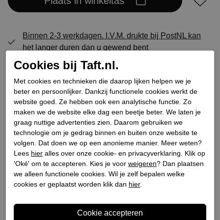
Plaats in winkeltas
Binnen 2-3 werkdagen. I.V.M. drukte bij PostNL kan
het langer duren dan u gewend bent
GRATIS levering vanaf € 75,- (m.u.v. sale)*
Cookies bij Taft.nl.
GRATIS retourneren (vanaf € 200,-)*
Met cookies en technieken die daarop lijken helpen we je
30 DAGEN recht op retour
beter en persoonlijker. Dankzij functionele cookies werkt de
website goed. Ze hebben ook een analytische functie. Zo
maken we de website elke dag een beetje beter. We laten je
graag nuttige advertenties zien. Daarom gebruiken we
Specificaties
technologie om je gedrag binnen en buiten onze website te
volgen. Dat doen we op een anonieme manier. Meer weten?
Lees
hier
alles over onze cookie- en privacyverklaring. Klik op
Merk
Rossano Bisconti
'Oké' om te accepteren. Kies je voor
weigeren
? Dan plaatsen
Leveranciercode
462-01
we alleen functionele cookies. Wil je zelf bepalen welke
Categorie
Mocassins
cookies er geplaatst worden klik dan
hier
.
Kleur
Beige
Bestelcode
218000008