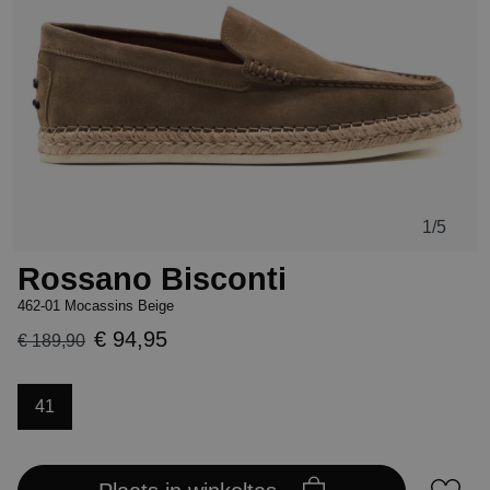
1
/5
Rossano Bisconti
462-01 Mocassins Beige
€ 94,95
€ 189,90
41