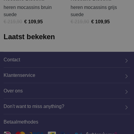
heren mocassins bruin
heren mocassins grijs
suede
suede
€ 219,90
€ 109,95
€ 219,90
€ 109,95
Laatst bekeken
Contact
Klantenservice
Over ons
020 659 3444
Don't want to miss anything?
Betaalmethodes