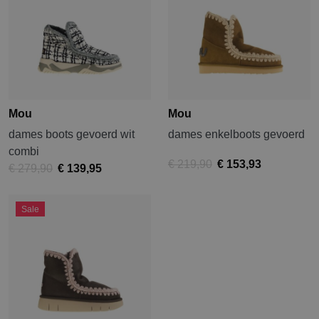
Mou
Mou
dames boots gevoerd wit
dames enkelboots gevoerd
combi
€ 219,90
€ 153,93
€ 279,90
€ 139,95
Sale