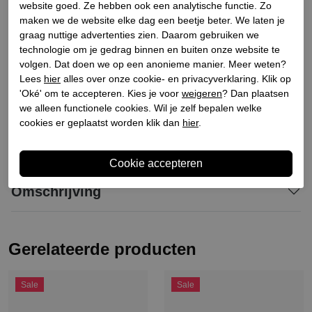
Bestelcode
148700038
website goed. Ze hebben ook een analytische functie. Zo
Materiaal buitenkant
Leer
maken we de website elke dag een beetje beter. We laten je
graag nuttige advertenties zien. Daarom gebruiken we
Materiaal binnenkant
Stof
technologie om je gedrag binnen en buiten onze website te
Materiaal zool
Synthetisch
volgen. Dat doen we op een anonieme manier. Meer weten?
Hakhoogte
4.5
Lees
hier
alles over onze cookie- en privacyverklaring. Klik op
'Oké' om te accepteren. Kies je voor
weigeren
? Dan plaatsen
Schachthoogte
10.5
we alleen functionele cookies. Wil je zelf bepalen welke
cookies er geplaatst worden klik dan
hier
.
Winkelvoorraad
Omschrijving
Gerelateerde producten
Sale
Sale