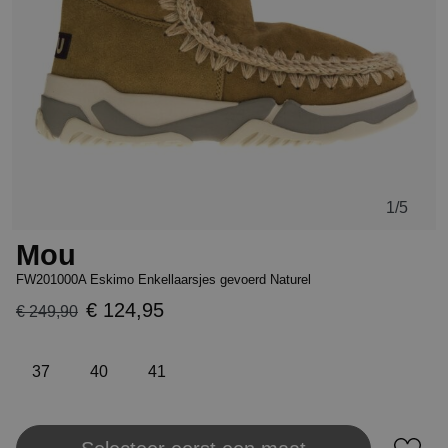
1
/5
Mou
FW201000A Eskimo Enkellaarsjes gevoerd Naturel
€ 124,95
€ 249,90
37
40
41