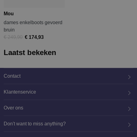
Mou
dames enkelboots gevoerd
bruin
€ 249,90
€ 174,93
Laatst bekeken
Contact
Klantenservice
Over ons
020 659 3444
Don't want to miss anything?