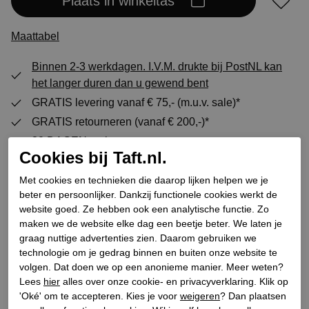
Plaats in winkeltas
Maattabel
Binnen 2-3 werkdagen. I.V.M. drukte bij PostNL kan
het langer duren dan u gewend bent
GRATIS levering vanaf € 75,- (m.u.v. sale)*
GRATIS retourneren (vanaf € 200,-)*
30 DAGEN recht op retour
Cookies bij Taft.nl.
Met cookies en technieken die daarop lijken helpen we je
Specificaties
beter en persoonlijker. Dankzij functionele cookies werkt de
website goed. Ze hebben ook een analytische functie. Zo
maken we de website elke dag een beetje beter. We laten je
Merk
Mou
graag nuttige advertenties zien. Daarom gebruiken we
Leveranciercode
FW101050A Eskimo
technologie om je gedrag binnen en buiten onze website te
volgen. Dat doen we op een anonieme manier. Meer weten?
Categorie
Enkellaarsjes gevoerd
Lees
hier
alles over onze cookie- en privacyverklaring. Klik op
Kleur
Grijs
'Oké' om te accepteren. Kies je voor
weigeren
? Dan plaatsen