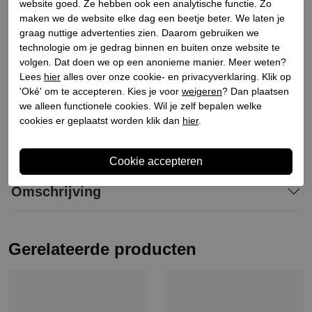
Bestelcode
230700051
website goed. Ze hebben ook een analytische functie. Zo
maken we de website elke dag een beetje beter. We laten je
Materiaal buitenkant
Leer
graag nuttige advertenties zien. Daarom gebruiken we
Materiaal binnenkant
Leer
technologie om je gedrag binnen en buiten onze website te
Materiaal zool
Leer
volgen. Dat doen we op een anonieme manier. Meer weten?
Lees
hier
alles over onze cookie- en privacyverklaring. Klik op
Hakhoogte
3
'Oké' om te accepteren. Kies je voor
weigeren
? Dan plaatsen
Schachthoogte
7
we alleen functionele cookies. Wil je zelf bepalen welke
cookies er geplaatst worden klik dan
hier
.
Winkelvoorraad
Omschrijving
Gerelateerde producten