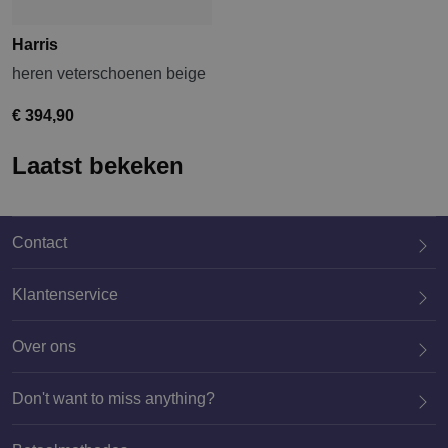
Harris
heren veterschoenen beige
€ 394,90
Laatst bekeken
Contact
Klantenservice
Over ons
020 659 3444
Don't want to miss anything?