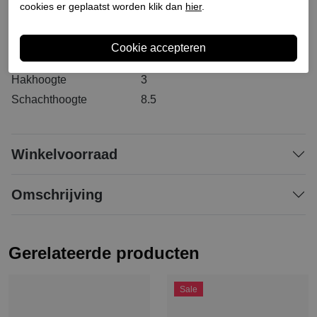
Bestelcode
231500230
cookies er geplaatst worden klik dan
hier
.
Materiaal buitenkant
Leer
Materiaal binnenkant
Leer
Materiaal zool
Rubber
Hakhoogte
3
Schachthoogte
8.5
Winkelvoorraad
Omschrijving
Gerelateerde producten
Sale