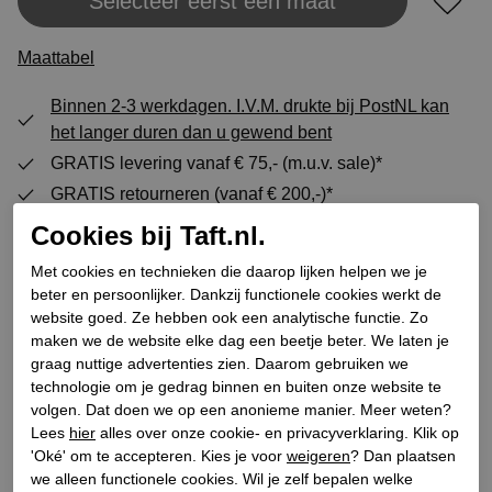
Selecteer eerst een maat
Plaats in winkeltas
Maattabel
Binnen 2-3 werkdagen. I.V.M. drukte bij PostNL kan
het langer duren dan u gewend bent
GRATIS levering vanaf € 75,- (m.u.v. sale)*
GRATIS retourneren (vanaf € 200,-)*
30 DAGEN recht op retour
Cookies bij Taft.nl.
Met cookies en technieken die daarop lijken helpen we je
beter en persoonlijker. Dankzij functionele cookies werkt de
Specificaties
website goed. Ze hebben ook een analytische functie. Zo
maken we de website elke dag een beetje beter. We laten je
graag nuttige advertenties zien. Daarom gebruiken we
Merk
Harris
technologie om je gedrag binnen en buiten onze website te
Leveranciercode
2817 5339
volgen. Dat doen we op een anonieme manier. Meer weten?
Categorie
Veterschoenen
Lees
hier
alles over onze cookie- en privacyverklaring. Klik op
'Oké' om te accepteren. Kies je voor
weigeren
? Dan plaatsen
Kleur
Blauw
we alleen functionele cookies. Wil je zelf bepalen welke