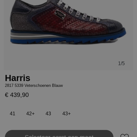
1
/5
Harris
2817 5339 Veterschoenen Blauw
€ 439,90
41
42+
43
43+