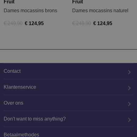
Fruit
Fruit
Dames mocassins brons
Dames mocassins naturel
€ 249,90
€ 124,95
€ 249,90
€ 124,95
Contact
Klantenservice
Over ons
020 659 3444
Don't want to miss anything?
Betaalmethodes