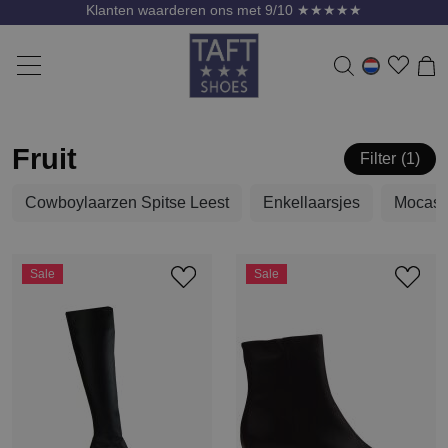
Klanten waarderen ons met 9/10 ★★★★★
Fruit
Filter
1
Cowboylaarzen Spitse Leest
Enkellaarsjes
Mocass
Sale
Sale