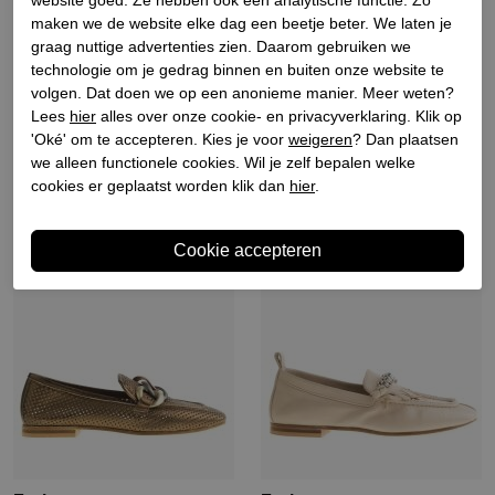
maken we de website elke dag een beetje beter. We laten je
graag nuttige advertenties zien. Daarom gebruiken we
Fruit
Fruit
technologie om je gedrag binnen en buiten onze website te
Dames cowboyslaazen
Dames cowboylaazen bruin
volgen. Dat doen we op een anonieme manier. Meer weten?
sand zwart
Lees
hier
alles over onze cookie- en privacyverklaring. Klik op
€ 479,90
€ 383,92
'Oké' om te accepteren. Kies je voor
weigeren
? Dan plaatsen
€ 429,90
€ 214,95
we alleen functionele cookies. Wil je zelf bepalen welke
cookies er geplaatst worden klik dan
hier
.
Sale
Sale