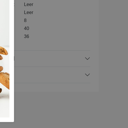
nenkant
Leer
l
Leer
8
e
40
te
36
rraad
ing