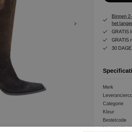
Binnen 2-
het lange
GRATIS le
GRATIS re
30 DAGEN
Specificat
Merk
Leverancierc
Categorie
Kleur
Bestelcode
Materiaal bui