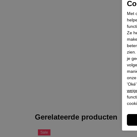
Coo
Met c
helpe
funct
Ze he
make
beter
zien
je ge
volg
mani
onze 
'Oké'
weig
funct
cooki
Gerelateerde producten
Sale