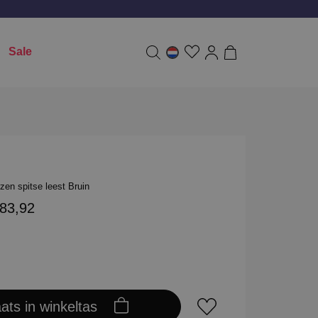
Sale
en spitse leest Bruin
383,92
aats in winkeltas