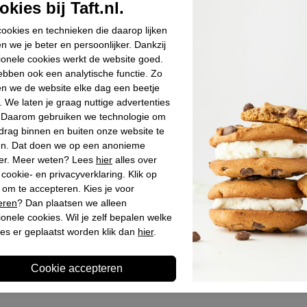
kies bij Taft.nl.
Materiaal bin
Materiaal zoo
ookies en technieken die daarop lijken
n we je beter en persoonlijker. Dankzij
Hakhoogte
ionele cookies werkt de website goed.
Schachthoogt
bben ook een analytische functie. Zo
Schachtbreed
n we de website elke dag een beetje
. We laten je graag nuttige advertenties
. Daarom gebruiken we technologie om
drag binnen en buiten onze website te
Winkelvoo
en. Dat doen we op een anonieme
er. Meer weten? Lees
hier
alles over
cookie- en privacyverklaring. Klik op
Omschrijv
 om te accepteren. Kies je voor
eren
? Dan plaatsen we alleen
ionele cookies. Wil je zelf bepalen welke
es er geplaatst worden klik dan
hier
.
Laatst bekeken