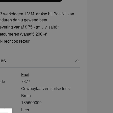
3 werkdagen. I.V.M. drukte bij PostNL kan
r duren dan u gewend bent
vering vanaf € 75,- (m.u.v. sale)*
tourneren (vanaf € 200,-)*
 recht op retour
ies
Fruit
ode
7877
Cowboylaarzen spitse leest
Bruin
185600009
tenkant
Leer