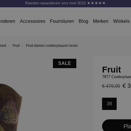
Klanten waarderen ons met 9/10 ★★★★★
inderen
Accessoires
Fournituren
Blog
Merken
Winkels
eest
Fruit
Fruit dames cowboylaazen bruin
SALE
Fruit
7877 Cowboylaarz
€ 
€ 479,90
38
Pl