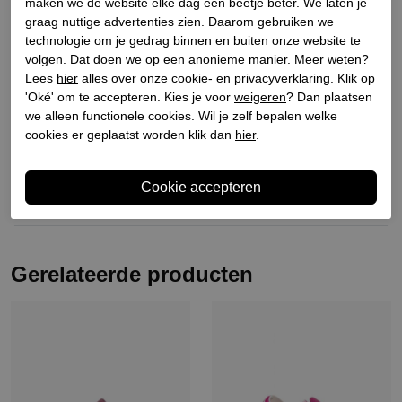
maken we de website elke dag een beetje beter. We laten je
Materiaal buitenkant
Rubber
graag nuttige advertenties zien. Daarom gebruiken we
Materiaal binnenkant
Rubber
technologie om je gedrag binnen en buiten onze website te
Materiaal zool
Rubber
volgen. Dat doen we op een anonieme manier. Meer weten?
Lees
hier
alles over onze cookie- en privacyverklaring. Klik op
Hakhoogte
2.5
'Oké' om te accepteren. Kies je voor
weigeren
? Dan plaatsen
we alleen functionele cookies. Wil je zelf bepalen welke
cookies er geplaatst worden klik dan
hier
.
Winkelvoorraad
Omschrijving
Gerelateerde producten