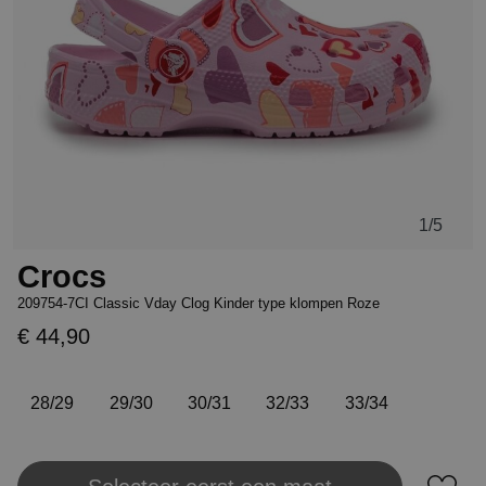
1
/5
Crocs
209754-7CI Classic Vday Clog Kinder type klompen Roze
€ 44,90
28/29
29/30
30/31
32/33
33/34