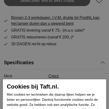
Selecteer eerst een maat
Plaats in winkeltas
Binnen 2-3 werkdagen. I.V.M. drukte bij PostNL kan
het langer duren dan u gewend bent
GRATIS levering vanaf € 75,- (m.u.v. sale)*
GRATIS retourneren (vanaf € 200,-)*
30 DAGEN recht op retour
Specificaties
Merk
Crocs
Leveranciercode
209754-7CI Classic Vday Clog
Cookies bij Taft.nl.
Categorie
Kinder type klompen
Met cookies en technieken die daarop lijken helpen we je
Kleur
Roze
beter en persoonlijker. Dankzij functionele cookies werkt de
Bestelcode
306200004
website goed. Ze hebben ook een analytische functie. Zo