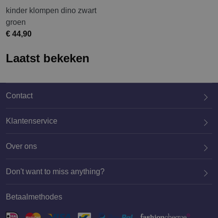
kinder klompen dino zwart
groen
€ 44,90
Laatst bekeken
Contact
Klantenservice
Over ons
020 659 3444
Don't want to miss anything?
Betaalmethodes