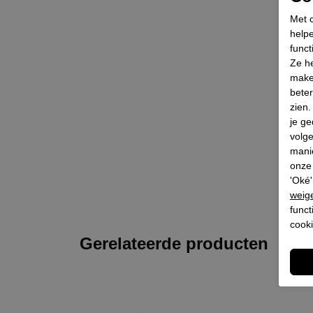
Met c
helpe
funct
Ze he
make
beter
zien
je ge
volg
mani
onze 
'Oké'
weig
funct
cooki
Gerelateerde producten