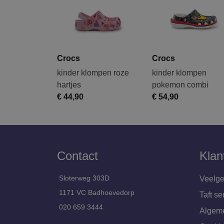
Crocs
Crocs
kinder klompen roze
kinder klompen
hartjes
pokemon combi
€ 44,90
€ 54,90
Contact
Klan
Sloterweg 303D
Veelge
1171 VC Badhoevedorp
Taft se
020 659 3444
Algem