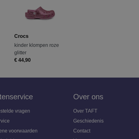
Crocs
kinder klompen roze
glitter
€ 44,90
tenservice
Over ons
stelde vragen
Over TAFT
rvice
Geschiedenis
ene voorwaarden
Contact