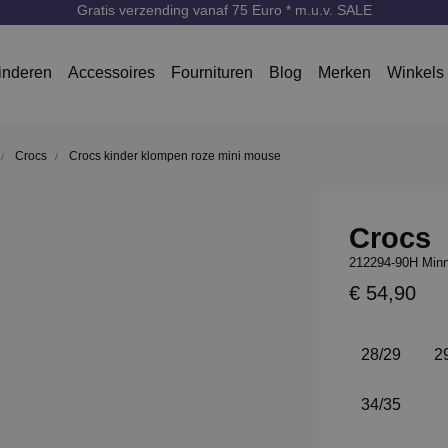
Gratis verzending vanaf 75 Euro * m.u.v. SALE
inderen
Accessoires
Fournituren
Blog
Merken
Winkels
Crocs
Crocs kinder klompen roze mini mouse
Crocs
212294-90H Minn
€ 54,90
28/29
2
34/35