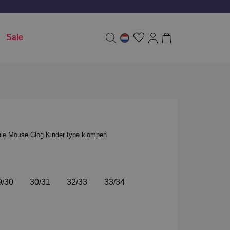
Sale
ie Mouse Clog Kinder type klompen
9/30
30/31
32/33
33/34