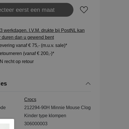
ecteer eerst een maat
aats in winkeltas
3 werkdagen. I.V.M. drukte bij PostNL kan
r duren dan u gewend bent
vering vanaf € 75,- (m.u.v. sale)*
tourneren (vanaf € 200,-)*
 recht op retour
ies
Crocs
ode
212294-90H Minnie Mouse Clog
Kinder type klompen
306000003