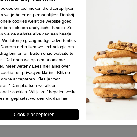
Materiaal bui
ookies en technieken die daarop lijken
Materiaal bin
n we je beter en persoonlijker. Dankzij
Materiaal zoo
ionele cookies werkt de website goed.
bben ook een analytische functie. Zo
Hakhoogte
n we de website elke dag een beetje
. We laten je graag nuttige advertenties
. Daarom gebruiken we technologie om
Winkelvoo
drag binnen en buiten onze website te
en. Dat doen we op een anonieme
er. Meer weten? Lees
hier
alles over
Omschrijv
cookie- en privacyverklaring. Klik op
 om te accepteren. Kies je voor
eren
? Dan plaatsen we alleen
ionele cookies. Wil je zelf bepalen welke
es er geplaatst worden klik dan
hier
.
Laatst bekeken