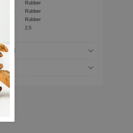
tenkant
Rubber
nenkant
Rubber
l
Rubber
2.5
rraad
ing