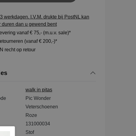
3 werkdagen. I.V.M. drukte bij PostNL kan
r duren dan u gewend bent
vering vanaf € 75,- (m.u.v. sale)*
tourneren (vanaf € 200,-)*
 recht op retour
ies
walk in pitas
ode
Pic Wonder
Veterschoenen
Roze
131000034
tenkant
Stof