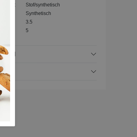
nenkant
Stof/synthetisch
l
Synthetisch
3.5
e
5
rraad
ing