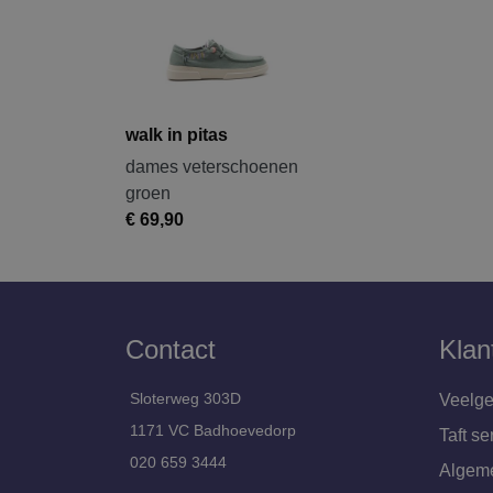
walk in pitas
dames veterschoenen
groen
€ 69,90
Contact
Klan
Sloterweg 303D
Veelge
1171 VC Badhoevedorp
Taft se
020 659 3444
Algem