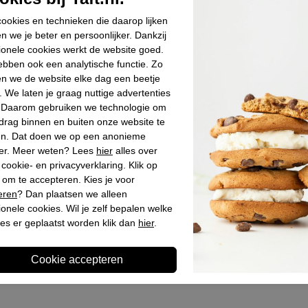
Materiaal bin
ookies en technieken die daarop lijken
Materiaal zoo
n we je beter en persoonlijker. Dankzij
Hakhoogte
ionele cookies werkt de website goed.
bben ook een analytische functie. Zo
Schachthoogt
n we de website elke dag een beetje
. We laten je graag nuttige advertenties
. Daarom gebruiken we technologie om
Winkelvoo
drag binnen en buiten onze website te
en. Dat doen we op een anonieme
er. Meer weten? Lees
hier
alles over
Omschrijv
cookie- en privacyverklaring. Klik op
 om te accepteren. Kies je voor
eren
? Dan plaatsen we alleen
ionele cookies. Wil je zelf bepalen welke
es er geplaatst worden klik dan
hier
.
Laatst bekeken