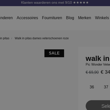
Klanten waarderen ons met 9/10 ★★★★★
inderen
Accessoires
Fournituren
Blog
Merken
Winkels
n pitas
Walk in pitas dames veterschoenen roze
SALE
walk in
Pic Wonder Vete
€ 3
€ 69,90
36
37
Sel
Pl