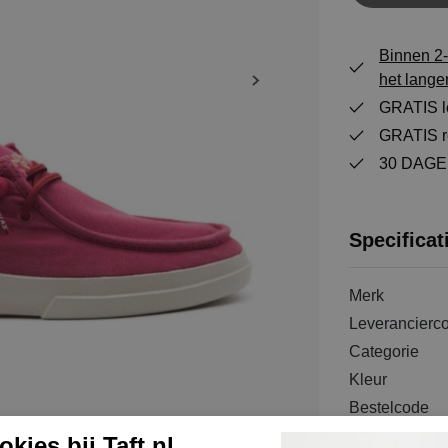
Binnen 2-
het lange
GRATIS le
GRATIS re
30 DAGEN
Specificat
Merk
Leverancierc
Categorie
Kleur
Bestelcode
Materiaal bui
kies bij Taft.nl.