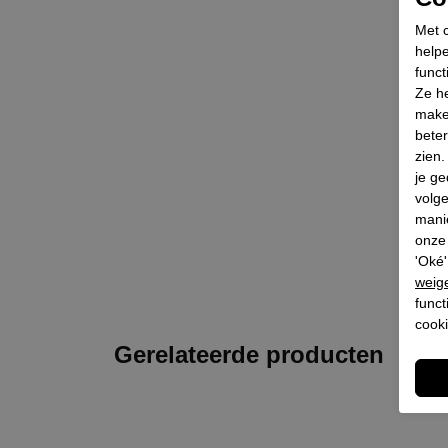
Met c
helpe
funct
Ze he
make
beter
zien
je ge
volg
mani
onze 
'Oké'
weig
funct
cooki
Gerelateerde producten