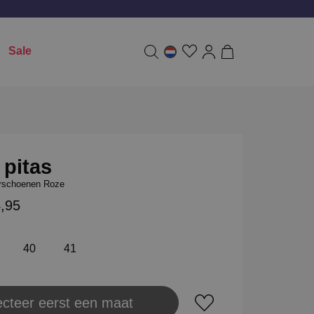
Sale
 pitas
rschoenen Roze
4,95
40
41
ecteer eerst een maat
aats in winkeltas