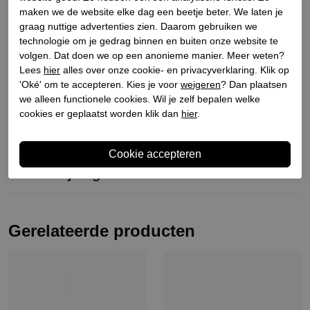
Materiaal buitenkant
Leer
maken we de website elke dag een beetje beter. We laten je
Materiaal binnenkant
Leer
graag nuttige advertenties zien. Daarom gebruiken we
technologie om je gedrag binnen en buiten onze website te
Materiaal zool
Rubber
volgen. Dat doen we op een anonieme manier. Meer weten?
Hakhoogte
2.5
Lees
hier
alles over onze cookie- en privacyverklaring. Klik op
Schachthoogte
7
'Oké' om te accepteren. Kies je voor
weigeren
? Dan plaatsen
we alleen functionele cookies. Wil je zelf bepalen welke
cookies er geplaatst worden klik dan
hier
.
Winkelvoorraad
Omschrijving
Gerelateerde producten