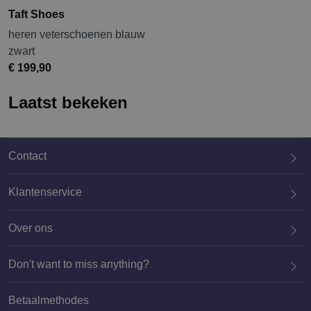
Taft Shoes
heren veterschoenen blauw
zwart
€ 199,90
Laatst bekeken
Contact
Klantenservice
Over ons
020 659 3444
Don't want to miss anything?
Betaalmethodes