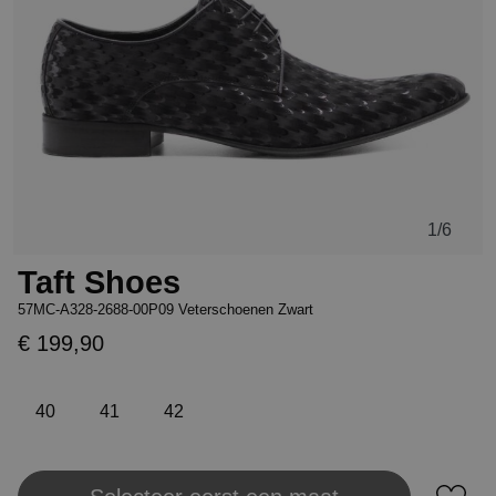
1
/6
Taft Shoes
57MC-A328-2688-00P09 Veterschoenen Zwart
€ 199,90
40
41
42