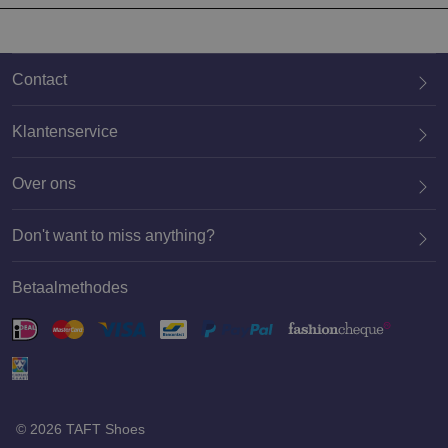
Contact
Klantenservice
Over ons
020 659 3444
Don't want to miss anything?
Betaalmethodes
Aanmelden
© 2026 TAFT Shoes