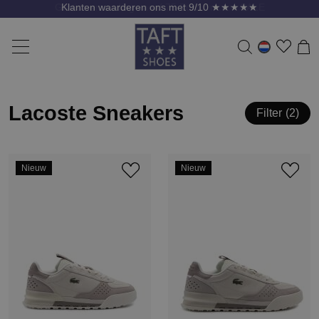
Gratis verzending vanaf 75 Euro * m.u.v. SALE
Lacoste Sneakers
Filter
2
Nieuw
Nieuw