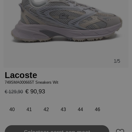
1
/5
Lacoste
749SMA000665T Sneakers Wit
€ 90,93
€ 129,90
40
41
42
43
44
46