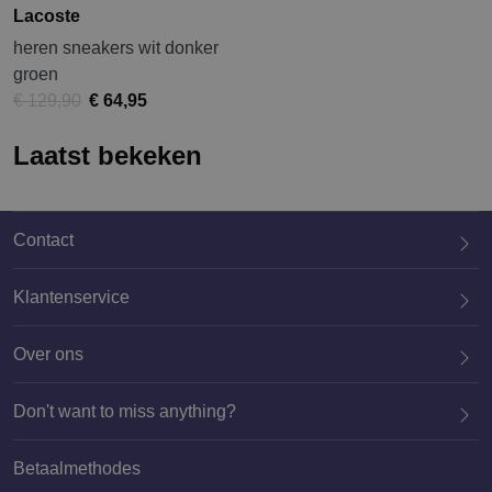
Lacoste
heren sneakers wit donker
groen
€ 129,90
€ 64,95
Laatst bekeken
Contact
Klantenservice
Over ons
020 659 3444
Don't want to miss anything?
Betaalmethodes