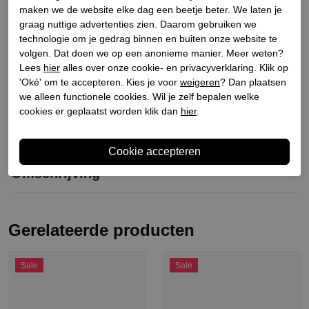
Materiaal buitenkant
Leer/stof
maken we de website elke dag een beetje beter. We laten je
Materiaal binnenkant
Stof
graag nuttige advertenties zien. Daarom gebruiken we
technologie om je gedrag binnen en buiten onze website te
Materiaal zool
Rubber
volgen. Dat doen we op een anonieme manier. Meer weten?
Hakhoogte
4.5
Lees
hier
alles over onze cookie- en privacyverklaring. Klik op
Schachthoogte
7
'Oké' om te accepteren. Kies je voor
weigeren
? Dan plaatsen
we alleen functionele cookies. Wil je zelf bepalen welke
cookies er geplaatst worden klik dan
hier
.
Winkelvoorraad
Omschrijving
Gerelateerde producten
Sale
Sale