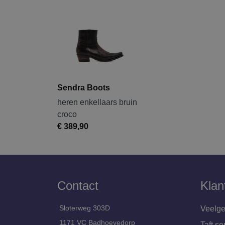
Sendra Boots
heren enkellaars bruin
croco
€ 389,90
Contact
Klan
Sloterweg 303D
Veelge
1171 VC Badhoevedorp
Taft se