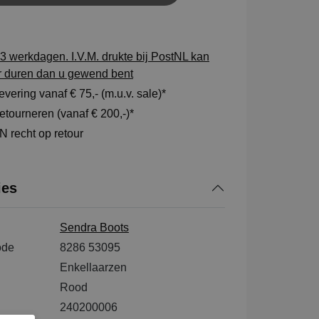
3 werkdagen. I.V.M. drukte bij PostNL kan
r duren dan u gewend bent
vering vanaf € 75,- (m.u.v. sale)*
tourneren (vanaf € 200,-)*
 recht op retour
ies
Sendra Boots
ode
8286 53095
Enkellaarzen
Rood
240200006