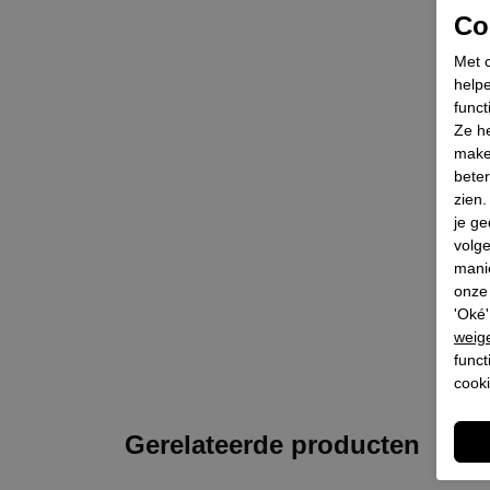
Coo
Met c
helpe
funct
Ze he
make
beter
zien
je ge
volg
mani
onze 
'Oké'
weig
funct
cooki
Gerelateerde producten