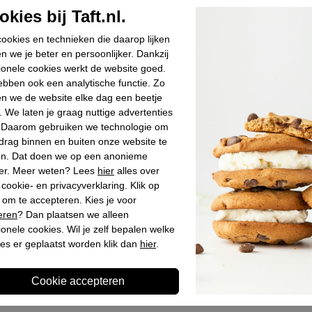
Materiaal bui
kies bij Taft.nl.
Materiaal bin
ookies en technieken die daarop lijken
Materiaal zoo
n we je beter en persoonlijker. Dankzij
Hakhoogte
ionele cookies werkt de website goed.
bben ook een analytische functie. Zo
Schachthoogt
n we de website elke dag een beetje
Schachtbreed
. We laten je graag nuttige advertenties
. Daarom gebruiken we technologie om
drag binnen en buiten onze website te
en. Dat doen we op een anonieme
Winkelvoo
er. Meer weten? Lees
hier
alles over
cookie- en privacyverklaring. Klik op
Omschrijv
 om te accepteren. Kies je voor
eren
? Dan plaatsen we alleen
ionele cookies. Wil je zelf bepalen welke
es er geplaatst worden klik dan
hier
.
Laatst bekeken