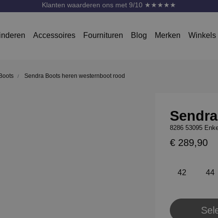
Klanten waarderen ons met 9/10 ★★★★★
inderen
Accessoires
Fournituren
Blog
Merken
Winkels
Boots
Sendra Boots heren westernboot rood
Sendra
8286 53095 Enke
€ 289,90
42
44
Sel
Pl