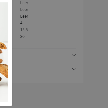
tenkant
Leer
nenkant
Leer
l
Leer
4
e
15.5
te
20
rraad
ing