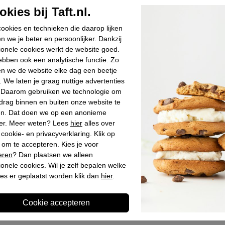
Materiaal bui
kies bij Taft.nl.
Materiaal bin
ookies en technieken die daarop lijken
Materiaal zoo
n we je beter en persoonlijker. Dankzij
Hakhoogte
ionele cookies werkt de website goed.
bben ook een analytische functie. Zo
Schachthoogt
n we de website elke dag een beetje
Schachtbreed
. We laten je graag nuttige advertenties
. Daarom gebruiken we technologie om
drag binnen en buiten onze website te
en. Dat doen we op een anonieme
Winkelvoo
er. Meer weten? Lees
hier
alles over
cookie- en privacyverklaring. Klik op
Omschrijv
 om te accepteren. Kies je voor
eren
? Dan plaatsen we alleen
ionele cookies. Wil je zelf bepalen welke
es er geplaatst worden klik dan
hier
.
Laatst bekeken