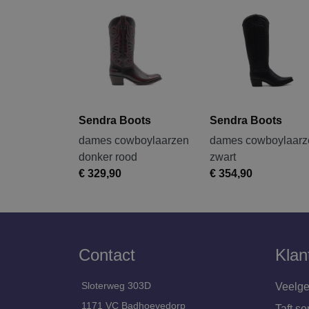
Sendra Boots
Sendra Boots
dames cowboylaarzen
dames cowboylaarz
donker rood
zwart
€ 329,90
€ 354,90
Contact
Klan
Sloterweg 303D
Veelge
1171 VC Badhoevedorp
Taft se