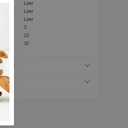
tenkant
Leer
nenkant
Leer
l
Leer
3
e
22
te
32
rraad
ing