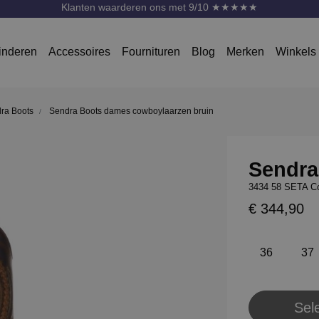
Klanten waarderen ons met 9/10 ★★★★★
inderen
Accessoires
Fournituren
Blog
Merken
Winkels
ra Boots
Sendra Boots dames cowboylaarzen bruin
Sendra
3434 58 SETA Co
€ 344,90
36
37
Sel
Pl