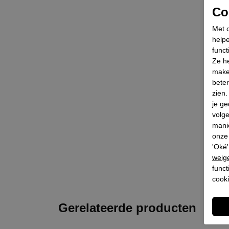
Coo
Met c
helpe
funct
Ze he
make
beter
zien
je ge
volg
mani
onze 
'Oké'
weig
funct
cooki
Gerelateerde producten