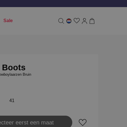
Sale
 Boots
wboylaarzen Bruin
41
ecteer eerst een maat
aats in winkeltas