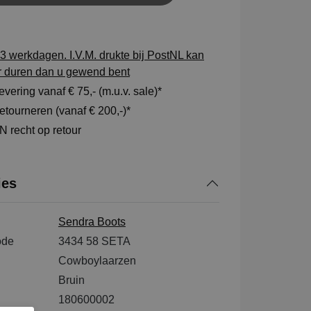
3 werkdagen. I.V.M. drukte bij PostNL kan
r duren dan u gewend bent
vering vanaf € 75,- (m.u.v. sale)*
tourneren (vanaf € 200,-)*
 recht op retour
ies
Sendra Boots
ode
3434 58 SETA
Cowboylaarzen
Bruin
180600002