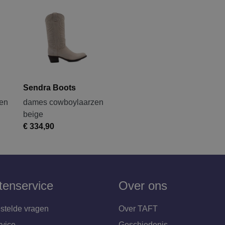
Sendra Boots
en
dames cowboylaarzen
beige
€ 334,90
tenservice
Over ons
stelde vragen
Over TAFT
rvice
Geschiedenis