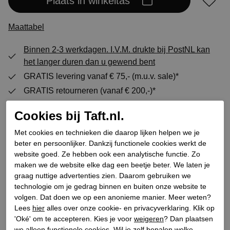
Plaats in winkeltas
Maattabel
Binnen 2-3 werkdagen. I.V.M. drukte bij PostNL kan
het langer duren dan u gewend bent
GRATIS levering vanaf € 75,- (m.u.v. sale)*
GRATIS retourneren (vanaf € 200,-)*
30 DAGEN recht op retour
Cookies bij Taft.nl.
Met cookies en technieken die daarop lijken helpen we je
Specificaties
beter en persoonlijker. Dankzij functionele cookies werkt de
website goed. Ze hebben ook een analytische functie. Zo
maken we de website elke dag een beetje beter. We laten je
Merk
Sendra Boots
graag nuttige advertenties zien. Daarom gebruiken we
technologie om je gedrag binnen en buiten onze website te
Leveranciercode
18858SD2 Cuervo West
volgen. Dat doen we op een anonieme manier. Meer weten?
Categorie
Cowboylaarzen
Lees
hier
alles over onze cookie- en privacyverklaring. Klik op
Kleur
Rood
'Oké' om te accepteren. Kies je voor
weigeren
? Dan plaatsen
we alleen functionele cookies. Wil je zelf bepalen welke