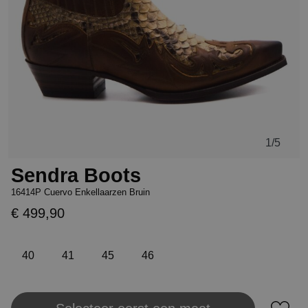
1
/5
Sendra Boots
16414P Cuervo Enkellaarzen Bruin
€ 499,90
40
41
45
46