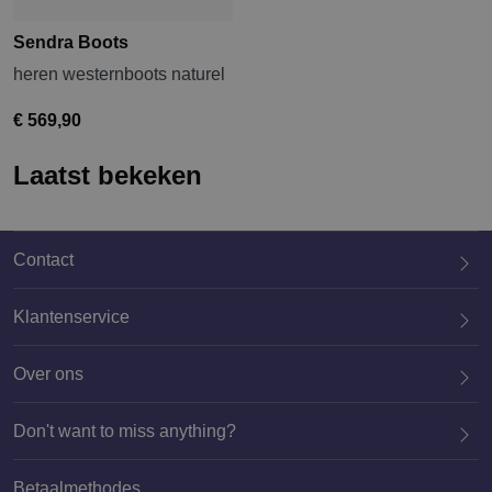
Sendra Boots
heren westernboots naturel
€ 569,90
Laatst bekeken
Contact
Klantenservice
Over ons
020 659 3444
Don't want to miss anything?
Betaalmethodes