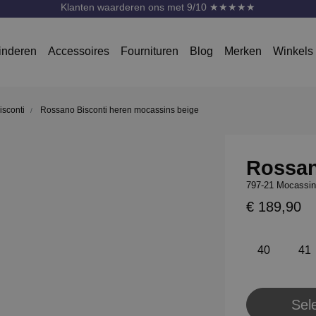
Klanten waarderen ons met 9/10 ★★★★★
inderen
Accessoires
Fournituren
Blog
Merken
Winkels
sconti
Rossano Bisconti heren mocassins beige
Rossan
797-21 Mocassin
€ 189,90
40
41
Sel
Pl