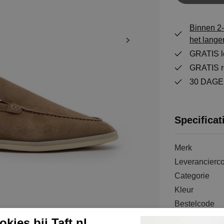
Binnen 2-
het lange
GRATIS le
GRATIS re
30 DAGEN
Specificat
Merk
Leverancierc
Categorie
Kleur
Bestelcode
Materiaal bui
kies bij Taft.nl.