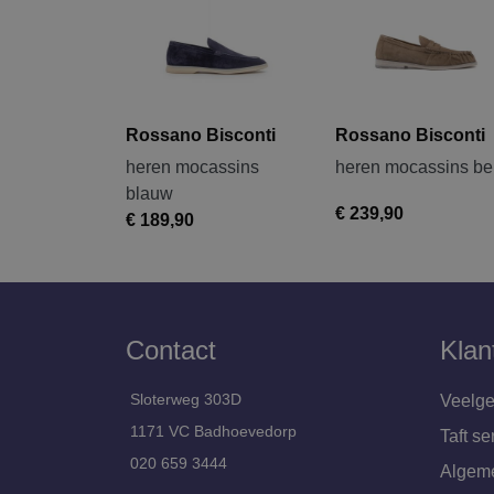
Rossano Bisconti
Rossano Bisconti
heren mocassins
heren mocassins be
blauw
€ 239,90
€ 189,90
Contact
Klan
Sloterweg 303D
Veelge
1171 VC Badhoevedorp
Taft se
020 659 3444
Algem