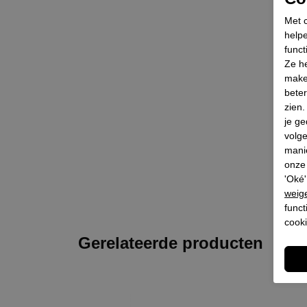
Met c
helpe
funct
Ze he
make
beter
zien
je ge
volg
mani
onze 
'Oké'
weig
funct
cooki
Gerelateerde producten