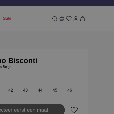
Sale
o Bisconti
s Beige
42
43
44
45
46
ecteer eerst een maat
aats in winkeltas