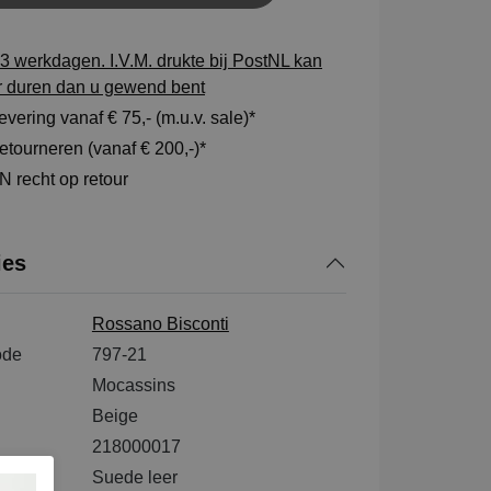
3 werkdagen. I.V.M. drukte bij PostNL kan
r duren dan u gewend bent
vering vanaf € 75,- (m.u.v. sale)*
tourneren (vanaf € 200,-)*
 recht op retour
ies
Rossano Bisconti
ode
797-21
Mocassins
Beige
218000017
tenkant
Suede leer