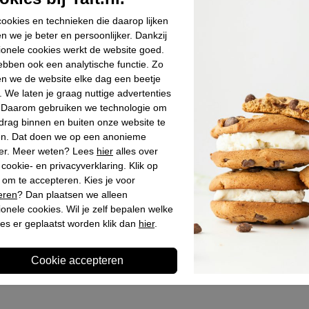
Materiaal bin
ookies en technieken die daarop lijken
Materiaal zoo
n we je beter en persoonlijker. Dankzij
Hakhoogte
ionele cookies werkt de website goed.
bben ook een analytische functie. Zo
Schachthoogt
n we de website elke dag een beetje
. We laten je graag nuttige advertenties
. Daarom gebruiken we technologie om
Winkelvoo
drag binnen en buiten onze website te
en. Dat doen we op een anonieme
er. Meer weten? Lees
hier
alles over
Omschrijv
cookie- en privacyverklaring. Klik op
 om te accepteren. Kies je voor
eren
? Dan plaatsen we alleen
ionele cookies. Wil je zelf bepalen welke
es er geplaatst worden klik dan
hier
.
Laatst bekeken