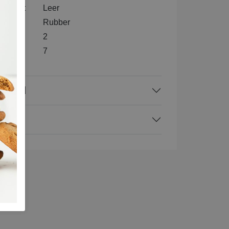
nenkant
Leer
l
Rubber
2
e
7
rraad
ing