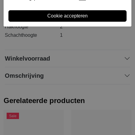
Materiaal buitenkant
Synthetisch
Materiaal binnenkant
Stof/synthetisch
Materiaal zool
Rubber
Hakhoogte
2
Schachthoogte
1
Winkelvoorraad
Omschrijving
Gerelateerde producten
Sale