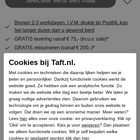
Selecteer eerst een maat
Plaats in winkeltas
Binnen 2-3 werkdagen. I.V.M. drukte bij PostNL kan
het langer duren dan u gewend bent
GRATIS levering vanaf € 75,- (m.u.v. sale)*
GRATIS retourneren (vanaf € 200,-)*
30 DAGEN recht op retour
Cookies bij Taft.nl.
Met cookies en technieken die daarop lijken helpen we je
beter en persoonlijker. Dankzij functionele cookies werkt de
Specificaties
website goed. Ze hebben ook een analytische functie. Zo
maken we de website elke dag een beetje beter. We laten je
Merk
Raffas
graag nuttige advertenties zien. Daarom gebruiken we
technologie om je gedrag binnen en buiten onze website te
Leveranciercode
2402
volgen. Dat doen we op een anonieme manier. Meer weten?
Categorie
Slippers
Lees
hier
alles over onze cookie- en privacyverklaring. Klik op
Kleur
Goud
'Oké' om te accepteren. Kies je voor
weigeren
? Dan plaatsen
we alleen functionele cookies. Wil je zelf bepalen welke
Bestelcode
101000103
cookies er geplaatst worden klik dan
hier
.