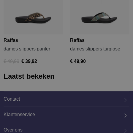
Raffas
Raffas
dames slippers panter
dames slippers turqiose
€ 49,90
€ 39,92
€ 49,90
Laatst bekeken
Contact
Klantenservice
Over ons
020 659 3444