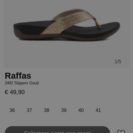
1
/5
Raffas
2402 Slippers Goud
€ 49,90
36
37
38
39
40
41