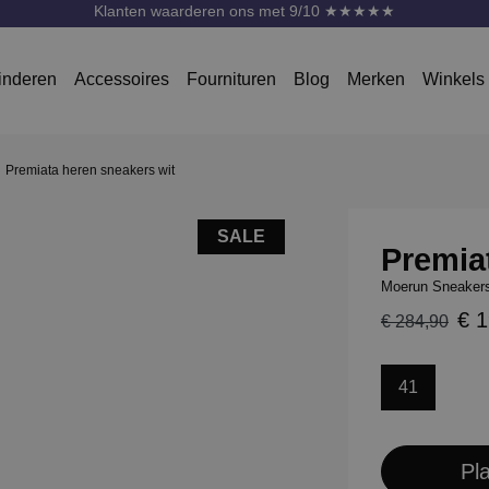
Klanten waarderen ons met 9/10 ★★★★★
inderen
Accessoires
Fournituren
Blog
Merken
Winkels
Premiata heren sneakers wit
SALE
Premia
Moerun Sneakers
€ 
€ 284,90
41
Pl