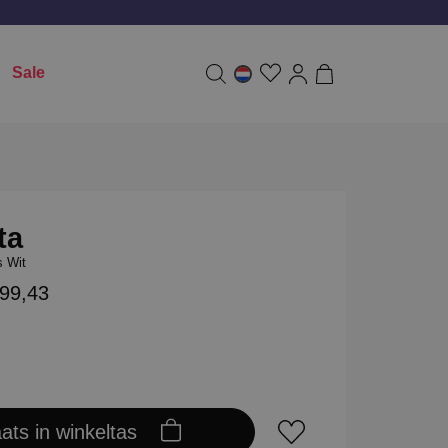
Sale
ta
 Wit
199,43
aats in winkeltas