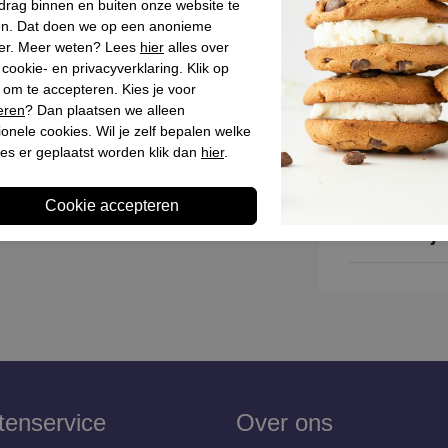
drag binnen en buiten onze website te
Materiaal bin
en. Dat doen we op een anonieme
Materiaal zoo
er. Meer weten? Lees
hier
alles over
cookie- en privacyverklaring. Klik op
Hakhoogte
 om te accepteren. Kies je voor
Schachthoogt
eren
? Dan plaatsen we alleen
ionele cookies. Wil je zelf bepalen welke
es er geplaatst worden klik dan
hier
.
Winkelvoo
Omschrijv
tenservice
Over ons