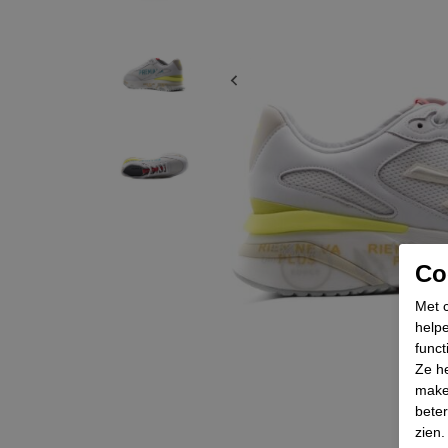
Coo
Met c
helpe
funct
Ze he
make
beter
zien