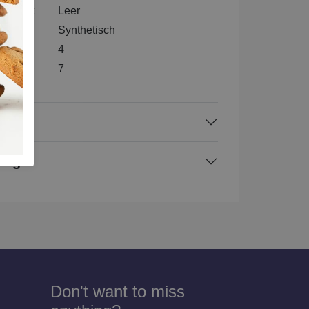
nenkant
Leer
l
Synthetisch
4
e
7
rraad
ing
Don't want to miss