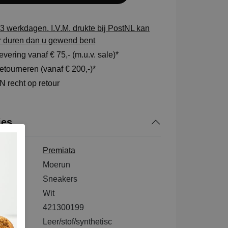
3 werkdagen. I.V.M. drukte bij PostNL kan
r duren dan u gewend bent
vering vanaf € 75,- (m.u.v. sale)*
tourneren (vanaf € 200,-)*
 recht op retour
ies
Premiata
ode
Moerun
Sneakers
Wit
421300199
tenkant
Leer/stof/synthetisc