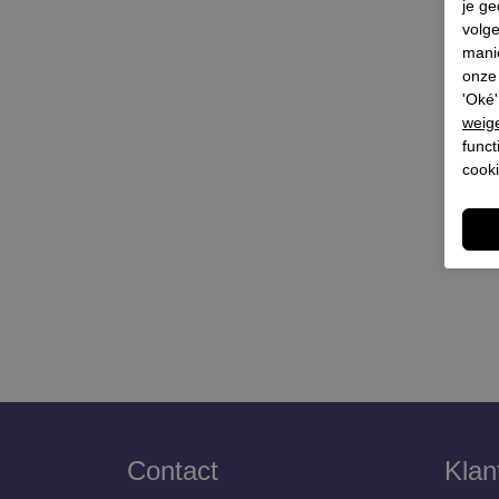
je ge
volg
mani
onze 
'Oké'
weig
funct
cooki
Contact
Klan