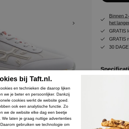
Binnen 2-
het lange
GRATIS le
GRATIS re
30 DAGEN
Specificat
kies bij Taft.nl.
Merk
ookies en technieken die daarop lijken
Leverancierc
n we je beter en persoonlijker. Dankzij
ionele cookies werkt de website goed.
Categorie
bben ook een analytische functie. Zo
Kleur
n we de website elke dag een beetje
Bestelcode
. We laten je graag nuttige advertenties
. Daarom gebruiken we technologie om
Materiaal bui