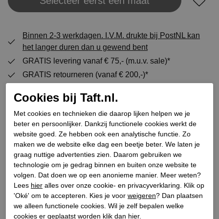
Selecteer eerst een maat
Plaats in winkeltas
Binnen 2-3 werkdagen. I.V.M. drukte bij PostNL kan
het langer duren dan u gewend bent
GRATIS levering vanaf € 75,- (m.u.v. sale)*
GRATIS retourneren (vanaf € 200,-)*
30 DAGEN recht op retour
Cookies bij Taft.nl.
Met cookies en technieken die daarop lijken helpen we je
beter en persoonlijker. Dankzij functionele cookies werkt de
Specificaties
website goed. Ze hebben ook een analytische functie. Zo
maken we de website elke dag een beetje beter. We laten je
Merk
Papucei
graag nuttige advertenties zien. Daarom gebruiken we
technologie om je gedrag binnen en buiten onze website te
Leveranciercode
Ayak SS25
volgen. Dat doen we op een anonieme manier. Meer weten?
Categorie
Sandalen
Lees
hier
alles over onze cookie- en privacyverklaring. Klik op
Kleur
Zwart
'Oké' om te accepteren. Kies je voor
weigeren
? Dan plaatsen
we alleen functionele cookies. Wil je zelf bepalen welke
Bestelcode
129100020
cookies er geplaatst worden klik dan
hier
.