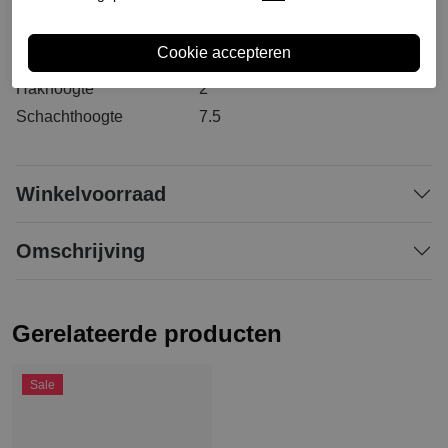
Materiaal buitenkant
Leer
Materiaal binnenkant
Leer
Materiaal zool
Rubber
Hakhoogte
2
Schachthoogte
7.5
Winkelvoorraad
Omschrijving
Gerelateerde producten
Sale