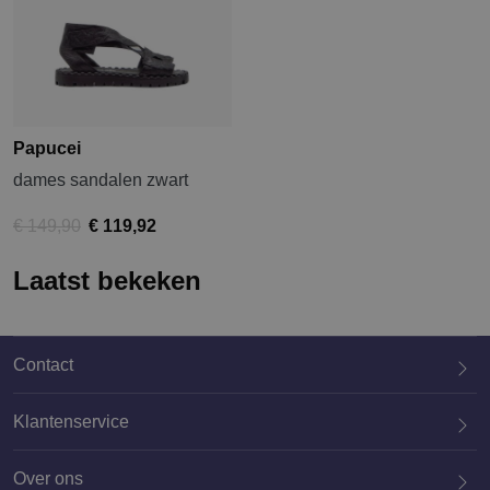
Papucei
dames sandalen zwart
€ 149,90
€ 119,92
Laatst bekeken
Contact
Klantenservice
Over ons
020 659 3444