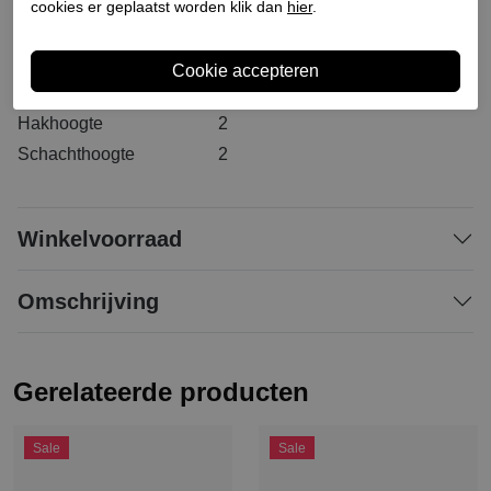
Bestelcode
126000018
cookies er geplaatst worden klik dan
hier
.
Materiaal buitenkant
Leer
Materiaal binnenkant
Leer
Materiaal zool
Synthetisch
Hakhoogte
2
Schachthoogte
2
Winkelvoorraad
Omschrijving
Gerelateerde producten
Sale
Sale