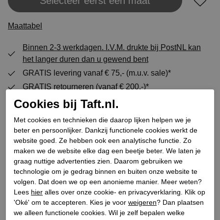
Selecteer eerst een maat
Plaats in winkeltas
Maattabel
Binnen 2-3 werkdagen. I.V.M. drukte bij PostNL kan
het langer duren dan u gewend bent
GRATIS levering vanaf € 75,- (m.u.v. sale)*
GRATIS retourneren (vanaf € 200,-)*
30 DAGEN recht op retour
Cookies bij Taft.nl.
Met cookies en technieken die daarop lijken helpen we je
beter en persoonlijker. Dankzij functionele cookies werkt de
Specificaties
website goed. Ze hebben ook een analytische functie. Zo
maken we de website elke dag een beetje beter. We laten je
graag nuttige advertenties zien. Daarom gebruiken we
Merk
Panama Jack
technologie om je gedrag binnen en buiten onze website te
Leveranciercode
Sulia Shine B3
volgen. Dat doen we op een anonieme manier. Meer weten?
Lees
hier
alles over onze cookie- en privacyverklaring. Klik op
Categorie
Sandalen plateauzool
'Oké' om te accepteren. Kies je voor
weigeren
? Dan plaatsen
Kleur
Goud
we alleen functionele cookies. Wil je zelf bepalen welke