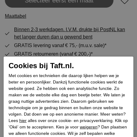
Selecteer eerst een maat
Plaats in winkeltas
Maattabel
Binnen 2-3 werkdagen. I.V.M. drukte bij PostNL kan
het langer duren dan u gewend bent
GRATIS levering vanaf € 75,- (m.u.v. sale)*
GRATIS retourneren (vanaf € 200,-)*
30 DAGEN recht op retour
Cookies bij Taft.nl.
Met cookies en technieken die daarop lijken helpen we je
beter en persoonlijker. Dankzij functionele cookies werkt de
Specificaties
website goed. Ze hebben ook een analytische functie. Zo
maken we de website elke dag een beetje beter. We laten je
graag nuttige advertenties zien. Daarom gebruiken we
Merk
Panama Jack
technologie om je gedrag binnen en buiten onze website te
Leveranciercode
Phoebe B31
volgen. Dat doen we op een anonieme manier. Meer weten?
Categorie
Halfhoge veterschoenen
Lees
hier
alles over onze cookie- en privacyverklaring. Klik op
'Oké' om te accepteren. Kies je voor
weigeren
? Dan plaatsen
Kleur
Zwart
we alleen functionele cookies. Wil je zelf bepalen welke