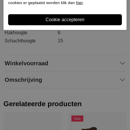
Bestelcode
163100021
cookies er geplaatst worden klik dan
hier
.
Materiaal buitenkant
Leer
Materiaal binnenkant
Leer
Materiaal zool
Rubber
Hakhoogte
6
Schachthoogte
15
Winkelvoorraad
Omschrijving
Gerelateerde producten
Sale