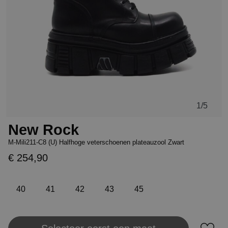
1
/5
New Rock
M-Mili211-C8 (U) Halfhoge veterschoenen plateauzool Zwart
€ 254,90
40
41
42
43
45