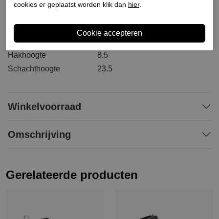
Bestelcode
266100020
cookies er geplaatst worden klik dan
hier
.
Materiaal buitenkant
Leer
Materiaal binnenkant
Leer
Materiaal zool
Synthetisch
Hakhoogte
8.5
Schachthoogte
23.5
Winkelvoorraad
Omschrijving
Gerelateerde producten