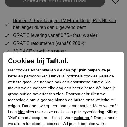
Selecteer eerst een maat
Plaats in winkeltas
Binnen 2-3 werkdagen. I.V.M. drukte bij PostNL kan
het langer duren dan u gewend bent
GRATIS levering vanaf € 75,- (m.u.v. sale)*
GRATIS retourneren (vanaf € 200,-)*
30 DAGEN recht op retour
Cookies bij Taft.nl.
Met cookies en technieken die daarop lijken helpen we je
Specificaties
beter en persoonlijker. Dankzij functionele cookies werkt de
website goed. Ze hebben ook een analytische functie. Zo
maken we de website elke dag een beetje beter. We laten je
Merk
New Rock
graag nuttige advertenties zien. Daarom gebruiken we
Leveranciercode
M-Mili211-C8 (U)
technologie om je gedrag binnen en buiten onze website te
Categorie
Halfhoge veterschoenen
volgen. Dat doen we op een anonieme manier. Meer weten?
plateauzool
Lees
hier
alles over onze cookie- en privacyverklaring. Klik op
'Oké' om te accepteren. Kies je voor
weigeren
? Dan plaatsen
Kleur
Zwart
we alleen functionele cookies. Wil je zelf bepalen welke