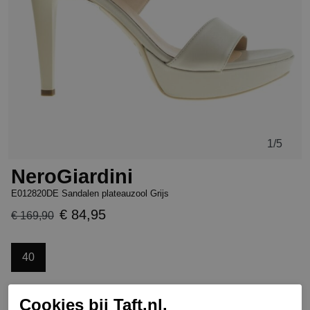
1
/5
NeroGiardini
E012820DE Sandalen plateauzool Grijs
€ 84,95
€ 169,90
40
Cookies bij Taft.nl.