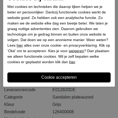
Plaats in winkeltas
Met cookies en technieken die daarop lijken helpen we je
beter en persoonlijker. Dankzij functionele cookies werkt de
website goed. Ze hebben ook een analytische functie. Zo
Binnen 2-3 werkdagen. I.V.M. drukte bij PostNL kan
maken we de website elke dag een beetje beter. We laten je
het langer duren dan u gewend bent
graag nuttige advertenties zien. Daarom gebruiken we
GRATIS levering vanaf € 75,- (m.u.v. sale)*
technologie om je gedrag binnen en buiten onze website te
volgen. Dat doen we op een anonieme manier. Meer weten?
GRATIS retourneren (vanaf € 200,-)*
Lees
hier
alles over onze cookie- en privacyverklaring. Klik op
30 DAGEN recht op retour
'Oké' om te accepteren. Kies je voor
weigeren
? Dan plaatsen
we alleen functionele cookies. Wil je zelf bepalen welke
cookies er geplaatst worden klik dan
hier
.
Specificaties
Merk
NeroGiardini
Leveranciercode
E012820DE
Categorie
Sandalen plateauzool
Kleur
Grijs
Bestelcode
126400008