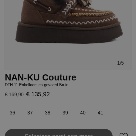
1
/5
NAN-KU Couture
DFH-11 Enkellaarsjes gevoerd Bruin
€ 135,92
€ 169,90
36
37
38
39
40
41