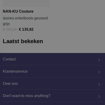
NAN-KU Couture
dames enkelboots gevoerd
grijs
€ 169,90
€ 135,92
Laatst bekeken
Contact
Klantenservice
Over ons
020 659 3444
Don't want to miss anything?