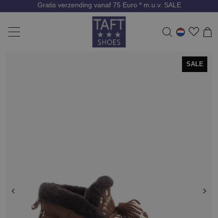
Gratis verzending vanaf 75 Euro * m.u.v. SALE
SALE