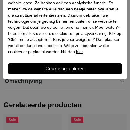
Materiaal buitenkant
Suede
website goed. Ze hebben ook een analytische functie. Zo
maken we de website elke dag een beetje beter. We laten je
Materiaal binnenkant
Leer/schapenwol
graag nuttige advertenties zien. Daarom gebruiken we
Materiaal zool
Rubber
technologie om je gedrag binnen en buiten onze website te
Hakhoogte
5
volgen. Dat doen we op een anonieme manier. Meer weten?
Lees
hier
alles over onze cookie- en privacyverklaring. Klik op
Schachthoogte
11
'Oké' om te accepteren. Kies je voor
weigeren
? Dan plaatsen
Schachtbreedte
20
we alleen functionele cookies. Wil je zelf bepalen welke
cookies er geplaatst worden klik dan
hier
.
Winkelvoorraad
Omschrijving
Gerelateerde producten
Sale
Sale