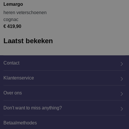
Lemargo
heren veterschoenen
cognac
€ 419,90
Laatst bekeken
Contact
Klantenservice
Over ons
020 659 3444
Don't want to miss anything?
Betaalmethodes