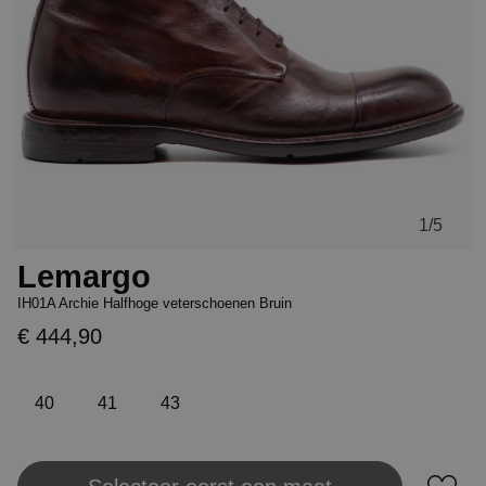
1
/5
Lemargo
IH01A Archie Halfhoge veterschoenen Bruin
€ 444,90
40
41
43