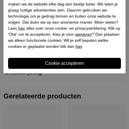
Materiaal buitenkant
Leer
maken we de website elke dag een beetje beter. We laten je
Materiaal binnenkant
Leer
graag nuttige advertenties zien. Daarom gebruiken we
technologie om je gedrag binnen en buiten onze website te
Materiaal zool
Rubber
volgen. Dat doen we op een anonieme manier. Meer weten?
Hakhoogte
3
Lees
hier
alles over onze cookie- en privacyverklaring. Klik op
Schachthoogte
14
'Oké' om te accepteren. Kies je voor
weigeren
? Dan plaatsen
we alleen functionele cookies. Wil je zelf bepalen welke
cookies er geplaatst worden klik dan
hier
.
Winkelvoorraad
Omschrijving
Gerelateerde producten