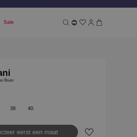
Sale
ani
n Bruin
38
40
ecteer eerst een maat
aats in winkeltas