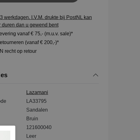
3 werkdagen. I.V.M. drukte bij PostNL kan
r duren dan u gewend bent
vering vanaf € 75,- (m.u.v. sale)*
tourneren (vanaf € 200,-)*
 recht op retour
ies
Lazamani
ode
LA33795
Sandalen
Bruin
121600040
tenkant
Leer