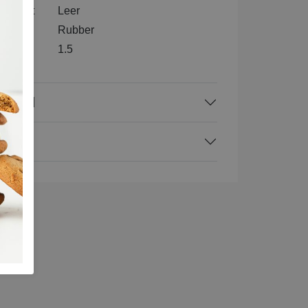
nenkant
Leer
l
Rubber
1.5
rraad
ing