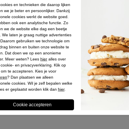
Materiaal bin
ookies en technieken die daarop lijken
n we je beter en persoonlijker. Dankzij
Materiaal zoo
ionele cookies werkt de website goed.
Hakhoogte
bben ook een analytische functie. Zo
n we de website elke dag een beetje
. We laten je graag nuttige advertenties
. Daarom gebruiken we technologie om
Winkelvoo
drag binnen en buiten onze website te
en. Dat doen we op een anonieme
Omschrijv
er. Meer weten? Lees
hier
alles over
cookie- en privacyverklaring. Klik op
 om te accepteren. Kies je voor
eren
? Dan plaatsen we alleen
ionele cookies. Wil je zelf bepalen welke
es er geplaatst worden klik dan
hier
.
Laatst bekeken