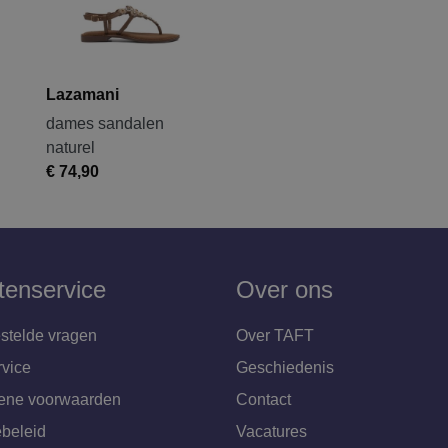
Lazamani
dames sandalen
naturel
€ 74,90
tenservice
Over ons
stelde vragen
Over TAFT
rvice
Geschiedenis
ene voorwaarden
Contact
beleid
Vacatures