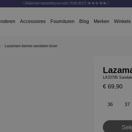
Gratis verzending vanaf 75 Euro * m.u.v. SALE
inderen
Accessoires
Fournituren
Blog
Merken
Winkels
Lazamani dames sandalen bruin
Lazam
LA33795 Sandale
€ 69,90
36
37
Sel
Pl