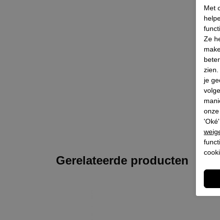
Met c
helpe
funct
Ze he
make
beter
zien
je ge
volg
mani
onze 
'Oké'
weig
funct
cooki
Gerelateerde producten