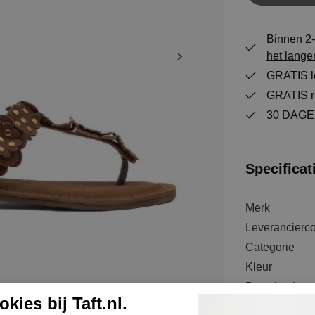
Binnen 2-
het lange
GRATIS le
GRATIS re
30 DAGEN
Specificat
Merk
Leverancierc
Categorie
Kleur
Bestelcode
kies bij Taft.nl.
Materiaal bui