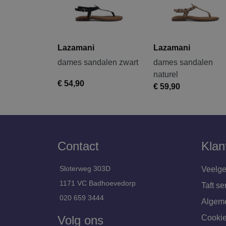
Lazamani
Lazamani
dames sandalen zwart
dames sandalen
naturel
€ 54,90
€ 59,90
Contact
Klan
Sloterweg 303D
Veelge
1171 VC Badhoevedorp
Taft se
020 659 3444
Algem
Volg ons
Cookie