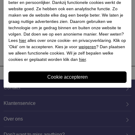
beter en persoonlijker. Dankzij functionele cookies werkt de
website goed. Ze hebben ook een analytische functie. Zo
maken we de website elke dag een beetje beter. We laten je
Premiata
graag nuttige advertenties zien. Daarom gebruiken we
Kids sneakers klittenband
technologie om je gedrag binnen en buiten onze website te
wit
volgen. Dat doen we op een anonieme manier. Meer weten?
Lees
hier
alles over onze cookie- en privacyverklaring. Klik op
€ 139,90
€ 69,95
'Oké' om te accepteren. Kies je voor
weigeren
? Dan plaatsen
we alleen functionele cookies. Wil je zelf bepalen welke
cookies er geplaatst worden klik dan
hier
.
Contact
Klantenservice
Over ons
020 659 3444
Don't want to miss anything?