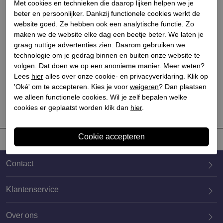
Met cookies en technieken die daarop lijken helpen we je
beter en persoonlijker. Dankzij functionele cookies werkt de
website goed. Ze hebben ook een analytische functie. Zo
maken we de website elke dag een beetje beter. We laten je
graag nuttige advertenties zien. Daarom gebruiken we
Jo ghost
technologie om je gedrag binnen en buiten onze website te
Dames enkellaarsjes
volgen. Dat doen we op een anonieme manier. Meer weten?
leopard
Lees
hier
alles over onze cookie- en privacyverklaring. Klik op
€ 434,90
€ 304,43
'Oké' om te accepteren. Kies je voor
weigeren
? Dan plaatsen
we alleen functionele cookies. Wil je zelf bepalen welke
cookies er geplaatst worden klik dan
hier
.
Contact
Klantenservice
Over ons
020 659 3444