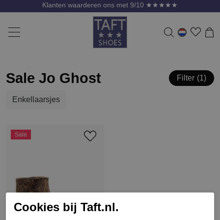
Klanten waarderen ons met 9/10 ★★★★★
Sale Jo Ghost
Filter
1
Enkellaarsjes
Sale
Cookies bij Taft.nl.