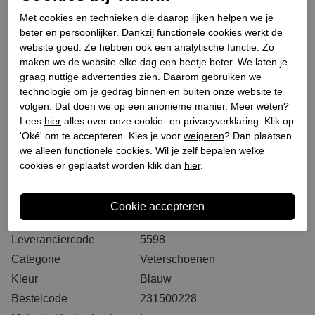
Selecteer eerst een maat
Plaats in winkeltas
Met cookies en technieken die daarop lijken helpen we je
beter en persoonlijker. Dankzij functionele cookies werkt de
website goed. Ze hebben ook een analytische functie. Zo
Binnen 2-3 werkdagen. I.V.M. drukte bij PostNL kan
maken we de website elke dag een beetje beter. We laten je
het langer duren dan u gewend bent
graag nuttige advertenties zien. Daarom gebruiken we
GRATIS levering vanaf € 75,- (m.u.v. sale)*
technologie om je gedrag binnen en buiten onze website te
volgen. Dat doen we op een anonieme manier. Meer weten?
GRATIS retourneren (vanaf € 200,-)*
Lees
hier
alles over onze cookie- en privacyverklaring. Klik op
30 DAGEN recht op retour
'Oké' om te accepteren. Kies je voor
weigeren
? Dan plaatsen
we alleen functionele cookies. Wil je zelf bepalen welke
cookies er geplaatst worden klik dan
hier
.
Specificaties
Merk
Jo Ghost
Leveranciercode
5598
Categorie
Veterschoenen
Kleur
Blauw
Bestelcode
231500228