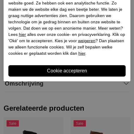
Materiaal buitenkant
Leer
website goed. Ze hebben ook een analytische functie. Zo
maken we de website elke dag een beetje beter. We laten je
Materiaal binnenkant
Leer
graag nuttige advertenties zien. Daarom gebruiken we
Materiaal zool
Synthetisch
technologie om je gedrag binnen en buiten onze website te
Hakhoogte
8.5
volgen. Dat doen we op een anonieme manier. Meer weten?
Lees
hier
alles over onze cookie- en privacyverklaring. Klik op
Schachthoogte
19
'Oké' om te accepteren. Kies je voor
weigeren
? Dan plaatsen
Schachtbreedte
24
we alleen functionele cookies. Wil je zelf bepalen welke
cookies er geplaatst worden klik dan
hier
.
Winkelvoorraad
Omschrijving
Gerelateerde producten
Sale
Sale