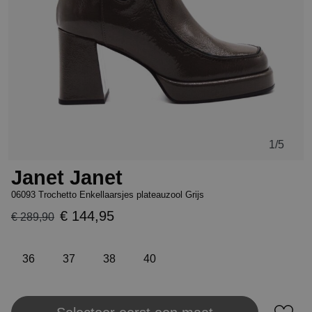
1
/5
Janet Janet
06093 Trochetto Enkellaarsjes plateauzool Grijs
€ 144,95
€ 289,90
36
37
38
40