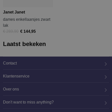
Janet Janet
dames enkellaarsjes zwart
lak
€ 289,90
€ 144,95
Laatst bekeken
Contact
Klantenservice
Over ons
020 659 3444
Don't want to miss anything?