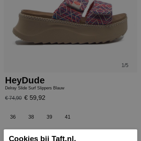
1
/5
HeyDude
Delray Slide Surf Slippers Blauw
€ 59,92
€ 74,90
36
38
39
41
Cookies bij Taft.nl.