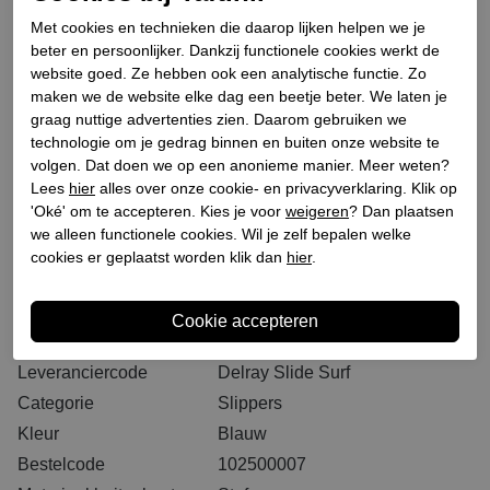
Selecteer eerst een maat
Plaats in winkeltas
Met cookies en technieken die daarop lijken helpen we je
beter en persoonlijker. Dankzij functionele cookies werkt de
website goed. Ze hebben ook een analytische functie. Zo
Binnen 2-3 werkdagen. I.V.M. drukte bij PostNL kan
maken we de website elke dag een beetje beter. We laten je
het langer duren dan u gewend bent
graag nuttige advertenties zien. Daarom gebruiken we
GRATIS levering vanaf € 75,- (m.u.v. sale)*
technologie om je gedrag binnen en buiten onze website te
volgen. Dat doen we op een anonieme manier. Meer weten?
GRATIS retourneren (vanaf € 200,-)*
Lees
hier
alles over onze cookie- en privacyverklaring. Klik op
30 DAGEN recht op retour
'Oké' om te accepteren. Kies je voor
weigeren
? Dan plaatsen
we alleen functionele cookies. Wil je zelf bepalen welke
cookies er geplaatst worden klik dan
hier
.
Specificaties
Merk
HeyDude
Leveranciercode
Delray Slide Surf
Categorie
Slippers
Kleur
Blauw
Bestelcode
102500007