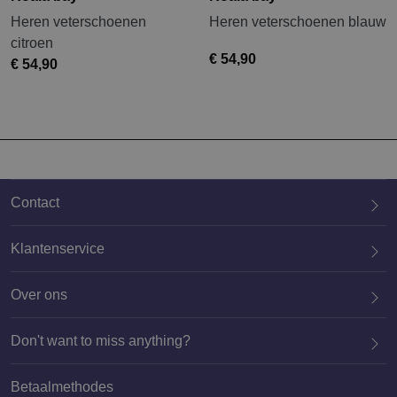
Heren veterschoenen
Heren veterschoenen blauw
citroen
€ 54,90
€ 54,90
Contact
Klantenservice
Over ons
020 659 3444
Don't want to miss anything?
Betaalmethodes