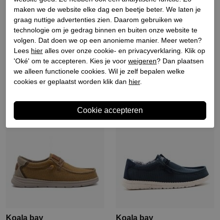
maken we de website elke dag een beetje beter. We laten je
graag nuttige advertenties zien. Daarom gebruiken we
Koala bay
Koala bay
technologie om je gedrag binnen en buiten onze website te
Heren veterschoenen
Heren veterschoenen
volgen. Dat doen we op een anonieme manier. Meer weten?
granaat rood
oranje
Lees
hier
alles over onze cookie- en privacyverklaring. Klik op
€ 54,90
€ 54,90
'Oké' om te accepteren. Kies je voor
weigeren
? Dan plaatsen
we alleen functionele cookies. Wil je zelf bepalen welke
cookies er geplaatst worden klik dan
hier
.
Koala bay
Koala bay