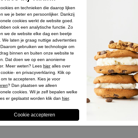
s zwart
Heren slippers zwart
ookies en technieken die daarop lijken
€ 29,90
n we je beter en persoonlijker. Dankzij
ionele cookies werkt de website goed.
bben ook een analytische functie. Zo
n we de website elke dag een beetje
. We laten je graag nuttige advertenties
. Daarom gebruiken we technologie om
drag binnen en buiten onze website te
en. Dat doen we op een anonieme
er. Meer weten? Lees
hier
alles over
cookie- en privacyverklaring. Klik op
 om te accepteren. Kies je voor
eren
? Dan plaatsen we alleen
ionele cookies. Wil je zelf bepalen welke
es er geplaatst worden klik dan
hier
.