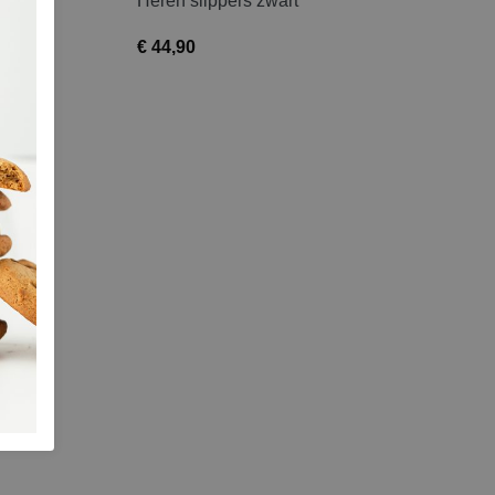
Heren slippers zwart
€ 44,90