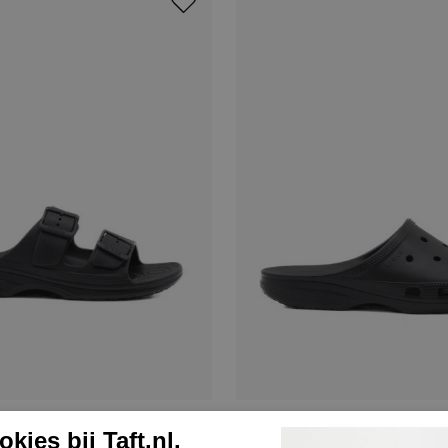
Crocs
kies bij Taft.nl.