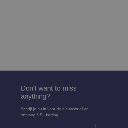
Don't want to miss
anything?
Schrijf je nu in voor de nieuwsbrief en
ontvang € 5,- korting.