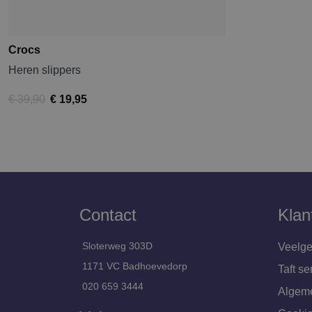
Crocs
Heren slippers
€ 39,90
€ 19,95
Contact
Klan
Sloterweg 303D
Veelge
1171 VC Badhoevedorp
Taft se
020 659 3444
Algem