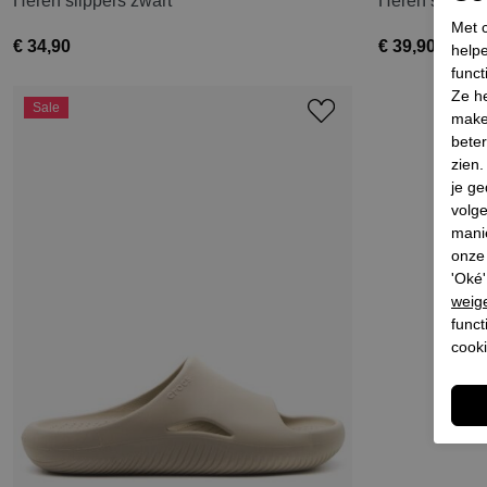
Heren slippers zwart
Heren slipper
Met c
€ 34,90
€ 39,90
helpe
funct
Ze he
Sale
make
beter
zien
je ge
volg
mani
onze 
'Oké'
weig
funct
cooki